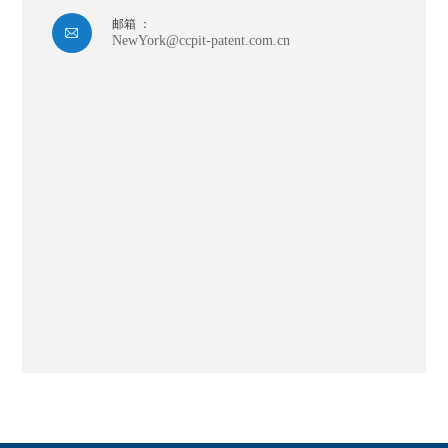
邮箱 ：

NewYork@ccpit-patent.com.cn