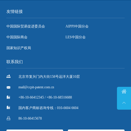
友情链接
中国国际贸易促进委员会
AIPPI中国分会
中国国际商会
LES中国分会
国家知识产权局
联系我们

北京市复兴门内大街158号远洋大厦10层

mail@ccpit-patent.com.cn


+86-10-66412345 / +86-10-68516688


国内客户商标咨询专线：010-6604 6604

86-10-66415678