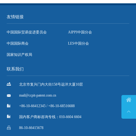
友情链接
中国国际贸易促进委员会
AIPPI中国分会
中国国际商会
LES中国分会
国家知识产权局
联系我们

北京市复兴门内大街158号远洋大厦10层

mail@ccpit-patent.com.cn


+86-10-66412345 / +86-10-68516688


国内客户商标咨询专线：010-6604 6604

86-10-66415678