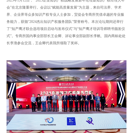
2025年1月12日， “2025企业知识产权战略发展新年论坛暨知识产权经理人年
会”在北京隆重举行。会议以“赋能高质量发展”为主题，来自司法界、学术
界、企业界等众多知识产权专业人士参加，贸促会专商所凭借卓越的专业服
务能力，获颁“2024杰出知识产权服务团队”荣誉称号。本次论坛期间还举行
了“知产鹰才联合选培项目启动与发布仪式”与“知产鹰才培训导师聘书颁发仪
式”。专商所国内事业部部长王会卿、诉讼事业部副部长李帆、国内商标处处
长李渤参会交流，王会卿代表我所领取了奖杯。