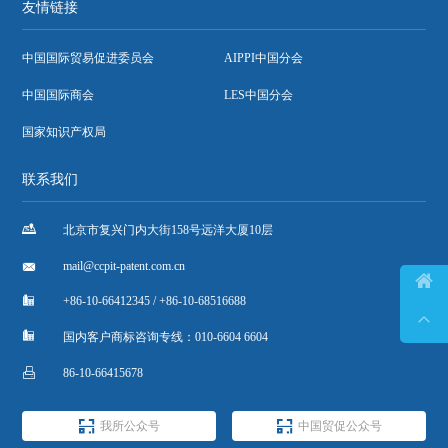
友情链接
中国国际贸易促进委员会
AIPPI中国分会
中国国际商会
LES中国分会
国家知识产权局
联系我们

北京市复兴门内大街158号远洋大厦10层

mail@ccpit-patent.com.cn


+86-10-66412345 / +86-10-68516688


国内客户商标咨询专线：010-6604 6604

86-10-66415678


我所公众号
中国贸促公众号