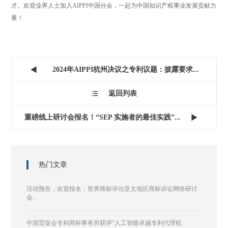
才。欢迎业界人士加入AIPPI中国分会，一起为中国知识产权事业发展贡献力
量！
2024年AIPPI杭州决议之专利议题：披露要求...

返回列表

重磅线上研讨会报名！“SEP 实施者的最佳实践”...

热门文章
活动预告，欢迎报名：世界商标评论亚太地区商标诉讼网络研讨
会...
中国贸促会专利商标事务所获评“人工智能卓越专利代理机