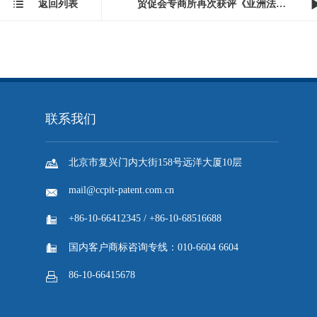
性事务所之一，业务涵盖专利申请、商标注册、知识产权诉讼及法律咨询
为客户提供高效、可靠的知识产权保护支持。贸促会专商所自1957年成立
产权纠纷解决等领域积累了丰富经验，已成为连接中国与国际知识产权市
行的合作关系，拓展了业务边界，同时也向世界展示了中国知识产权服务机
价值”的理念，为全球创新主体提供更优质的知识产权解决方案，推动知

返回列表
贸促会专商所再次获评《亚洲法律杂志》ALB 202...