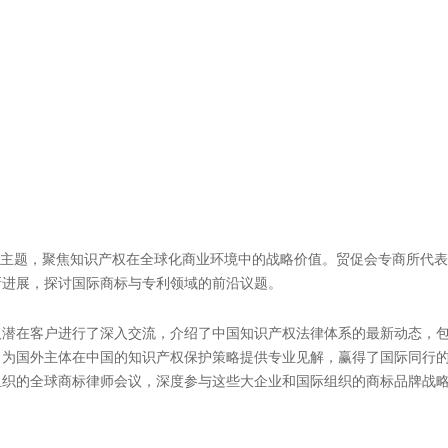
（INTA）年会并与全球同行广泛交流


分享到：
点
）第147届年会在美国加利福尼亚州圣迭戈会议中心隆重举行。本届年会吸引了来
人、专业人士、政府官员、商界领袖、法官及学者等，其中中国注册参会者超过
“贸促会专商所”）龙传红所长、康建忠副所长带队，由18名资深专家组
国知识产权领军服务机构的专业实力与国际影响力。