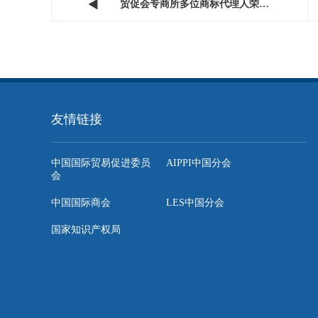
秉承专业精神，服务全球客户
贸促会专商所是中国最早从事涉外知识产权代理业务的综合
务。事务所拥有多语种专业团队，在全球170多个国家和地区
托中国贸促会的全球网络资源，在专利、商标、版权及知识
梁。
通过此次INTA年会，贸促会专商所进一步巩固了与国际同
水平与开放姿态。未来，事务所将继续秉承“守护智慧，创造
的国际合作与可持续发展。

贸促会专商所多位商标代理人荣膺“商标代理金...