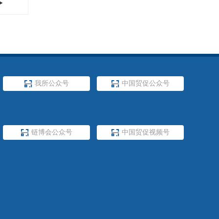
等全链条服
以来，依
场的重要桥
构的专业
识产权事业
