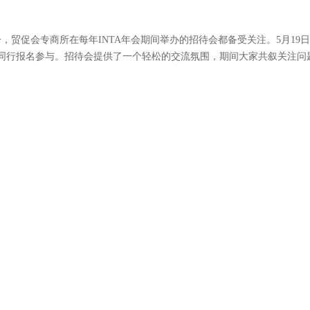
of IP）”为主题，聚焦知识产权在全球化商业环境中的战略价值。贸促会专商所代
新进展，探讨国际商标与专利领域的前沿议题。
及潜在客户进行了深入交流，介绍了中国知识产权法律体系的最新动态，
，为国外主体在中国的知识产权保护策略提供专业见解，赢得了国际同行
组织的全球商标律师会议，深度参与这些大企业和国际组织的商标品牌战
贸促会专商所在每年INTA年会期间举办的招待会都备受关注。5月19
界同行报名参与。招待会提供了一个轻松的交流氛围，期间大家共叙关注问