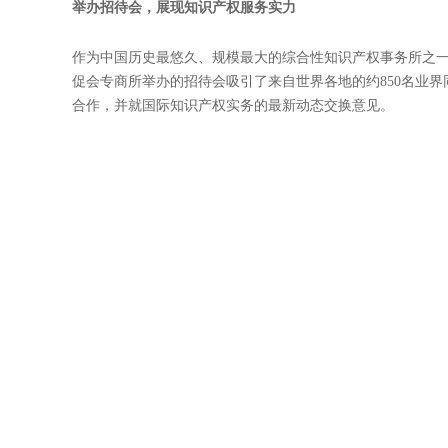
深度参与国际交流，共话知识产权未来
本届INTA年会以“商业中的知识产权（The Business 
与大会，与各国知识产权从业者分享中国知识产权保护的最
会议期间，贸促会专商所专家与来自五大洲的长期合作伙伴
查实践、专利审查指南修改及跨境知识产权保护等热点内容
可。贸促会专商所还派代表参加了多家国外知名企业和国际
一步提升了事务所的影响力。
举办招待会，展现知识产权服务实力
作为中国历史最悠久、规模最大的综合性知识产权事务所之一，
促会专商所举办的招待会吸引了来自世界各地的约850名业
合作，并就国际知识产权实务的最新动态交换意见。