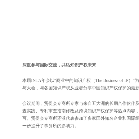
贸促会专商所代表团参加第147届国际商标协会

时间：2025-05-26
2025年当地时间5月17日至21日，国际商标协会（INTA
知识产权司法管辖区的超10,000名注册者，包括品牌权利
人、中国参展商35家。中国贸促会专利商标事务所（以下简称
美参加年会，与全球同行广泛交流，并举办招待会，展现中