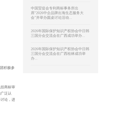
热门文章
击打印文章
活动预告，欢迎报名：世界商标评论
亚太地区商标诉讼网络研讨会...
自140个
中国贸促会专利商标事务所获评“人
610
工智能卓越专利代理机构”、“生物医
成代表团赴
药卓越专利代理机构”双项荣誉...
中国贸促会专利商标事务所参加知产
前沿医疗器械论坛并作主题发言...
中国贸促会专利商标事务所出
席“2026中企品牌出海生态服务大
会”并举办圆桌讨论活动...