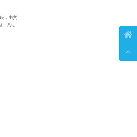
2026年国际保护知识产权协会中日韩
三国分会交流会在广西成功举办...
2026年国际保护知识产权协会中日韩
三国分会交流会在广西桂林成功举

办...
表团积极参

包括商标审
的广泛认
略讨论，进
日晚，由贸
题，共话