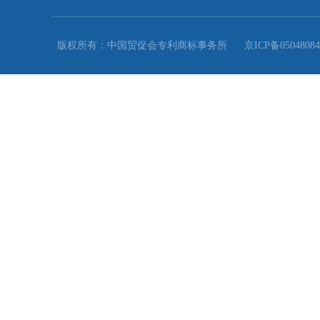
友情链接
中国国际贸易促进委员
AIPPI中国分会
会
中国国际商会
LES中国分会
国家知识产权局
版权所有：中国贸促会专利商标事务所
京ICP备0504808