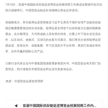
7月19日，首届中国国际供应链促进博览会招展招商工作推进会暨签约仪式在
四川成都举行。中国贸促会副会长张慎峰出席会议并讲话。
张慎峰表示，举办链博会是贯彻落实习近平主席关于维护全球产业链供应链
稳定畅通重要倡议的生动实践。链博会是全球首个以供应链为主题的国家级
展会，在办展理念、方式和成效上具有突出特色，注重上中下游企业交流合
作，以互动式、体验式、沉浸式的全新方式展示。我们将充分发挥链博会贸
易促进、投资合作、创新集聚、学习交流四大平台作用，将其打造成全球共
享、合作共赢的国际公共产品。
12家行业代表企业与中展集团现场签署参展意向书。中国贸促会有关部门负
责同志，四川省相关市级贸促会和企业代表参加会议。
来源：中国贸促会展览管理部
首届中国国际供应链促进博览会招展招商工作内...
