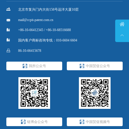

北京市复兴门内大街158号远洋大厦10层

mail@ccpit-patent.com.cn


+86-10-66412345 / +86-10-68516688


国内客户商标咨询专线：010-6604 6604

86-10-66415678


我所公众号
中国贸促公众号


链博会公众号
中国贸促视频号