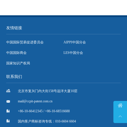
友情链接
中国国际贸易促进委员会
AIPPI中国分会
中国国际商会
LES中国分会
国家知识产权局
联系我们

北京市复兴门内大街158号远洋大厦10层

mail@ccpit-patent.com.cn


+86-10-66412345 / +86-10-68516688


国内客户商标咨询专线：010-6604 6604