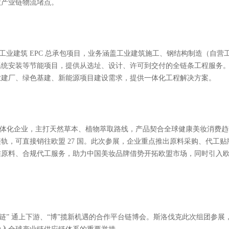
投资和贸易发展局（SARIO）作为官方投资促进机构，深耕双向投资与
对接等全流程支持，助力中国企业扎根欧盟市场；也协助斯洛伐克本土企
利共赢。
、美妆日化三大核心领域，聚焦中欧产业链合作痛点与机遇，带来定制化
公司总部位于首都布拉迪斯拉发，地处泛欧运输网络核心节点，坐拥中欧交通枢纽区位优势。
络与专业运营能力，为中欧贸易、跨境电商、制造业进出口提供高效、稳
欧产业链物流堵点。
专注工业建筑 EPC 总承包项目，业务涵盖工业建筑施工、钢结构制造（自营