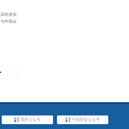
。公司技术
趋势。企业
牌、配方
欧洲天然草
，既是对
域深化务实
，与中国企