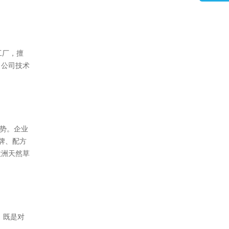
系座谈会”成功举办...
出口促进服
业拓展中国
【经济参考报】直击“链博会”｜链博
会首设人工智能专区 应用加速落
地...
合作方案，
公司深耕欧盟
定、低成本
工厂，擅