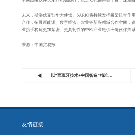
长管道桥等特殊结构）、金属表面湿涂处理，同时布局光伏
实力雄厚、项目经验丰富，可深度对接中国企业在欧洲的工
美妆产业：天然草本特色 接轨欧盟标准
斯洛伐克 Training & Consulting 公司是本土
深耕欧盟化妆品法规多年，产品质量与安全标准与欧盟完全接
合作、技术引进四大合作模式，为中国美妆企业提供欧盟标
本美妆技术，丰富中国美妆产业供给。
链博平台赋能双向奔赴 共谱中欧合作新篇章
链博会作为全球供应链领域的标杆展会，为中外企业搭建了 “
中斯战略伙伴关系的积极践行，也是依托链博会平台，深度
未来，斯洛伐克驻华大使馆、SARIO将持续发挥桥梁纽带
合作，拓展新能源、数字经济、农业等新兴领域合作空间；
业携手构建更加紧密、更具韧性的中欧产业链供应链伙伴关