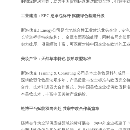
务，为中斯企业合作搭建沟通桥梁、提供政策保障。斯洛伐克
务，既为中国企业赴斯投资提供选址规划、政策咨询、落地
及全球市场，精准对接中国优质供应商，实现资源互补、互
多元产业优势集中亮相 精准对接中国市场需求
本届链博会上，斯洛伐克参展企业覆盖跨境物流、工业工程
展现斯洛伐克产业的硬核实力与开放姿态。
跨境物流：中欧多式联运枢纽 畅通双向贸易通道
斯洛伐克 Intermodal logistics solution
内部跨境运输与中欧双向多式联运业务，依托成熟的物流网
的物流解决方案，助力中国货物快速通达欧盟全境，打通中
工业建造：EPC 总承包标杆 赋能绿色基建升级
斯洛伐克3 Energy公司是当地综合性工业建筑龙头企业，