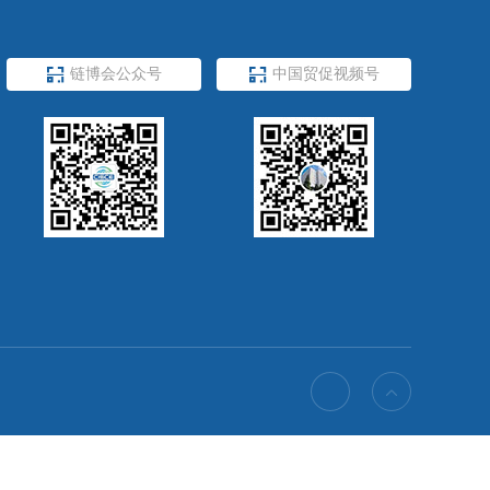


我所公众号

中国贸促公众号