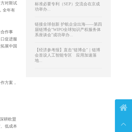
热门文章
击打印文章
第四届链博会圆满成功！中国贸促会
专利商标事务所深度参与其中...
驻华大使馆
从链博会看智造融合：新质生产力重
域的核心优
塑全球产业链...
【人民日报】从链博会看利用外资固
稳促优...
中方对斯试
标准必要专利（SEP）交流会在京成

功举办...
元，全年有

链接全球创新 护航企业出海——第四
届链博会“WIPO全球知识产权服务体
类合作事