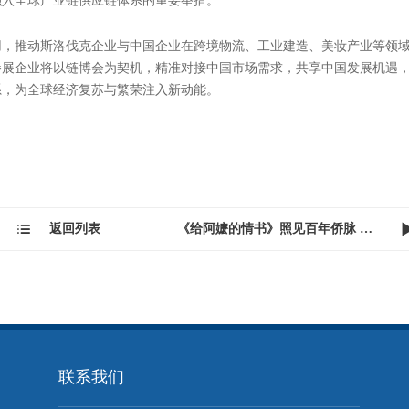
系统安装等节能项目，提供从选址、设计、许可到交付的全链条工程服务
业建厂、绿色基建、新能源项目建设需求，提供一体化工程解决方案。
美妆原料与成品一体化企业，主打天然草本、植物萃取路线，产品契合全球健康美妆消费
轨，可直接销往欧盟 27 国。此次参展，企业重点推出原料采购、代工贴
准原料、合规代工服务，助力中国美妆品牌借势开拓欧盟市场，同时引入
链” 通上下游、“博”揽新机遇的合作平台链博会。斯洛伐克此次组团参展
融入全球产业链供应链体系的重要举措。
作用，推动斯洛伐克企业与中国企业在跨境物流、工业建造、美妆产业等领
参展企业将以链博会为契机，精准对接中国市场需求，共享中国发展机遇
系，为全球经济复苏与繁荣注入新动能。