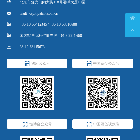

北京市复兴门内大街158号远洋大厦10层

mail@ccpit-patent.com.cn


+86-10-66412345 / +86-10-68516688


国内客户商标咨询专线：010-6604 6604

86-10-66415678


我所公众号
中国贸促公众号


链博会公众号
中国贸促视频号