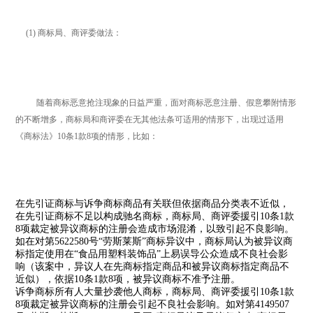
(1) 商标局、商评委做法：
随着商标恶意抢注现象的日益严重，面对商标恶意注册、假意攀附情形
的不断增多，商标局和商评委在无其他法条可适用的情形下，出现过适用
《商标法》10条1款8项的情形，比如：
在先引证商标与诉争商标商品有关联但依据商品分类表不近似，
在先引证商标不足以构成驰名商标，商标局、商评委援引10条1款
8项裁定被异议商标的注册会造成市场混淆，以致引起不良影响。
如在对第5622580号“劳斯莱斯”商标异议中，商标局认为被异议商
标指定使用在“食品用塑料装饰品”上易误导公众造成不良社会影
响（该案中，异议人在先商标指定商品和被异议商标指定商品不
近似），依据10条1款8项，被异议商标不准予注册。
诉争商标所有人大量抄袭他人商标，商标局、商评委援引10条1款
8项裁定被异议商标的注册会引起不良社会影响。如对第4149507