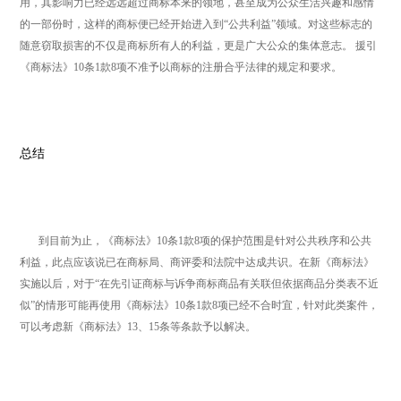
用，其影响力已经远远超过商标本来的领地，甚至成为公众生活兴趣和感情
的一部份时，这样的商标便已经开始进入到“公共利益”领域。对这些标志的
随意窃取损害的不仅是商标所有人的利益，更是广大公众的集体意志。 援引
《商标法》10条1款8项不准予以商标的注册合乎法律的规定和要求。
总结
到目前为止，《商标法》10条1款8项的保护范围是针对公共秩序和公共
利益，此点应该说已在商标局、商评委和法院中达成共识。在新《商标法》
实施以后，对于“在先引证商标与诉争商标商品有关联但依据商品分类表不近
似”的情形可能再使用《商标法》10条1款8项已经不合时宜，针对此类案件，
可以考虑新《商标法》13、15条等条款予以解决。