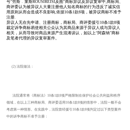
号"劳斯﹒莱斯ROUSIREISI及图"商标异议及异议复审中,商标局、
商评委认为被异议人大量注册他人知名商标的行为违反了诚实信
用原则从而会造成不良影响,依据10条1款8项，被异议商标不准予
注册.
异议人无在先申请、注册商标，商标局、商评委援引10条1款8项
裁定诉争商标易使相关公众认为其商品来源于异议人或与异议人
相关，从而导致对商品来源产生混淆误认，如以上“阿森纳”商标
及笔者代理的异议复审案件。
(2) 法院做法：
法院通常将《商标法》10条1款8项严格限制在保护社会公共利益和秩序
领域，在以上三种商标局、商评委适用10条1款8项的情形中，法院一般不会
考虑第一种情形。在实践中，法院曾经援引10条1款8项判定过以下类型案件
中的诉争商标不准予注册：