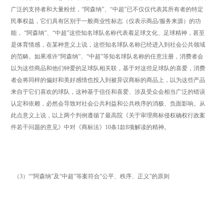
广泛的支持者和大量粉丝，“阿森纳”、“中超”已不仅仅代表其所有者的特定
民事权益，它们具有区别于一般商业性标志（仅表示商品/服务来源）的功
能， “阿森纳”、“中超”这些知名球队名称代表着足球文化、足球精神，甚至
是体育情感，在某种意义上说，这些知名球队名称已经进入到社会公共领域
的范畴。如果准许“阿森纳”、“中超”等知名球队名称的任意注册，消费者会
以为这些商品和他们钟爱的足球队相关联，基于对这些足球队的喜爱，消费
者会将同样的偏好和美好感情也投入到被异议商标的商品上，以为这些产品
来自于它们喜欢的球队，这种基于信任和喜爱、涉及受众会相当广泛的错误
认定和依赖，必然会导致对社会公共利益和公共秩序的消极、负面影响。从
此点意义上说，以上两个判例遵循了最高院《关于审理商标侵权确权行政案
件若干问题的意见》中对《商标法》10条1款8项解读的精神。
（3）““阿森纳”及“中超”等案符合“公平、秩序、正义”的原则