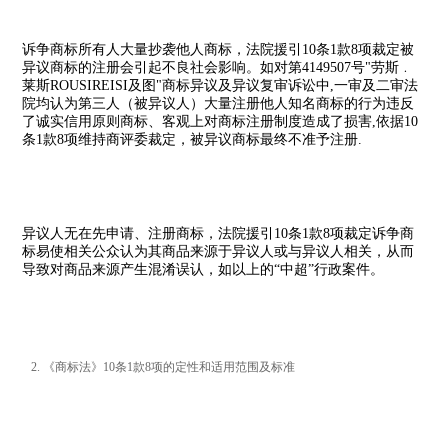
诉争商标所有人大量抄袭他人商标，法院援引10条1款8项裁定被
异议商标的注册会引起不良社会影响。如对第4149507号"劳斯﹒
莱斯ROUSIREISI及图"商标异议及异议复审诉讼中,一审及二审法
院均认为第三人（被异议人）大量注册他人知名商标的行为违反
了诚实信用原则商标、客观上对商标注册制度造成了损害,依据10
条1款8项维持商评委裁定，被异议商标最终不准予注册.
异议人无在先申请、注册商标，法院援引10条1款8项裁定诉争商
标易使相关公众认为其商品来源于异议人或与异议人相关，从而
导致对商品来源产生混淆误认，如以上的“中超”行政案件。
2. 《商标法》10条1款8项的定性和适用范围及标准