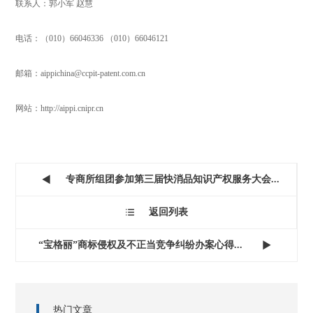
联系人：郭小军 赵慧
电话：（010）66046336 （010）66046121
邮箱：aippichina@ccpit-patent.com.cn
网站：http://aippi.cnipr.cn
专商所组团参加第三届快消品知识产权服务大会...

返回列表

“宝格丽”商标侵权及不正当竞争纠纷办案心得...

热门文章