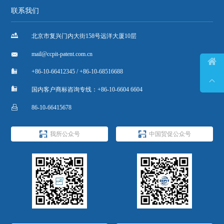
联系我们

北京市复兴门内大街158号远洋大厦10层

mail@ccpit-patent.com.cn


+86-10-66412345 / +86-10-68516688


国内客户商标咨询专线：+86-10-6604 6604

86-10-66415678


我所公众号
中国贸促公众号