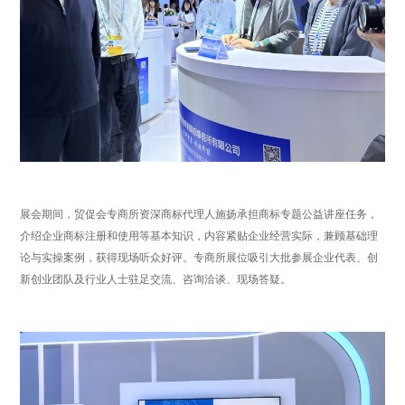
展会期间，贸促会专商所资深商标代理人施扬承担商标专题公益讲座任务，
介绍企业商标注册和使用等基本知识，内容紧贴企业经营实际，兼顾基础理
论与实操案例，获得现场听众好评。专商所展位吸引大批参展企业代表、创
新创业团队及行业人士驻足交流、咨询洽谈、现场答疑。