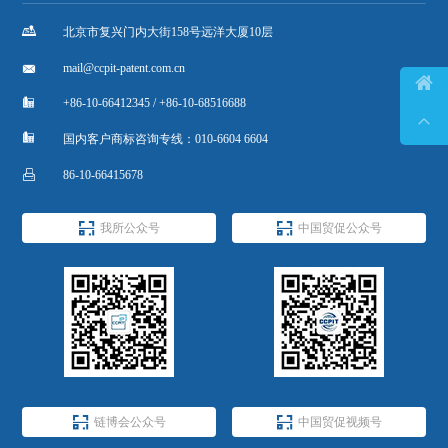

北京市复兴门内大街158号远洋大厦10层

mail@ccpit-patent.com.cn


+86-10-66412345 / +86-10-68516688


国内客户商标咨询专线：010-6604 6604

86-10-66415678


我所公众号
中国贸促公众号


链博会公众号
中国贸促视频号