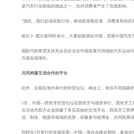
近期，中美工商界协同亚太其他国家工商界在致APEC贸易
稳定全球贸易体系。
近期举行的2025年全球贸易投资促进峰会(GTIS)上，
中国经济增长和创新之中；美国大豆出口协会大中华区首席
行；美国谷物协会中国区总监曼努埃尔·桑切斯指出，中国是
搭建各国企业的合作桥梁
当前，国际局势不稳定不确定因素增多。中国举办链博会，
全球工商界的朋友们齐聚链博会，是对链博会投下的信任票
作为今年首次参展链博会的企业代表，国际汽车联合会(FIA
是汽车行业面临的挑战之一，也对消费者产生了负面影响。
“因此，我们必须采取行动，推动政策制定者、消费者和供应