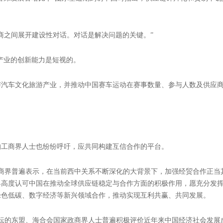
部长文件中，共同呼吁反对单边措施，支持以世贸组织为核心的多边贸易体
美国工商界人士踊跃出席。中国美国商会会长何迈可表示，美国企业会持续投资
代表张晓平说道，要和中国携手，与中国不断满足全体人民对美好生活向
非常重要的市场，美国谷物协会希望与中国市场共同进步。
既是搭建各国企业的合作桥梁，也是为全球供应链可持续发展注入稳定动
，更是对中国经济发展前景投下的信任票。
)首席发展官哈比卜·图尔基近期到访中国时指出，供应链碎片化和贸易不
商之间展开建设性对话。对话是解决问题的关键。”