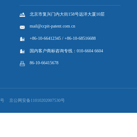
的新闻发布会上介绍第三届中国国际供应链促进博览会筹备情况。

返回列表
倒计时30天！第三届链博会将于7月16日开幕...
联系我们

北京市复兴门内大街158号远洋大厦10层
mail@ccpit-patent.com.cn
