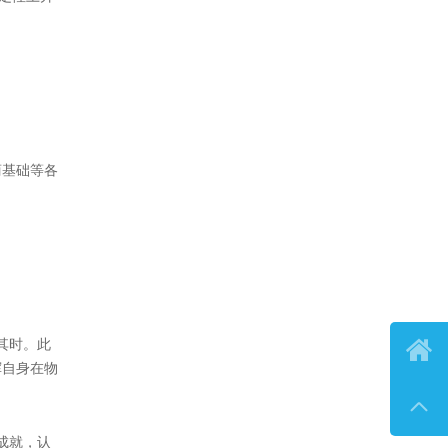
系座谈会”成功举办...
制，推动
【经济参考报】直击“链博会”｜链博
会首设人工智能专区 应用加速落
中国，参与
地...
往的机遇同
力。
确定性上升

