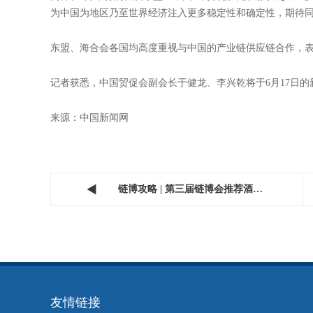
哈比卜·图尔基同时表示，大量创新源自中国，忽视中国汽车
国际汽联希望支持其会员企业在中国发展可持续的汽车运动
方面实现增长。
共同构建互信合作的平台
此外，近期在海外举行的经贸论坛、峰会上，来自不同国家
5月，中国—西班牙经贸论坛在西班牙马德里举行。西班牙工
次活动为双方企业搭建了务实高效的交流平台。西班牙工商
流、制造、能源等领域的优势，积极参与链博会，共同拓展
同样在5月举行的首届东盟—中国—海合会峰会期间，参加论
为中国为地区乃至世界经济注入更多稳定性和确定性，期待
东盟、海合会各国均高度重视与中国的产业链供应链合作，