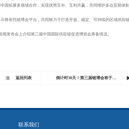
产业的创新能力是短视的。
与汽车文化旅游产业，并推动中国赛车运动在赛事数量、参与人数及供应
的工商界人士也纷纷呼吁，应共同构建互信合作的平台。
商界普遍表示，在当前西中关系不断深化的大背景下，加强经贸合作正当
界高度认可中国在推动全球供应链稳定与合作方面的积极作用，愿充分发
绿色低碳、数字经济等新兴领域合作，推动实现互利共赢、共同发展。
坛的东盟、海合会国家政商界人士普遍积极评价近年来中国经济社会发展
同中国拓展多领域合作，实现优势互补、互利共赢，共同维护多边贸易体
表示将依托链博会平台，共同致力于打造开放、稳定、可持续的区域供应