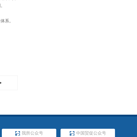
商基础等各
其时。此
挥自身在物
成就，认
制。
链体系。