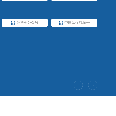


我所公众号

中国贸促公众号