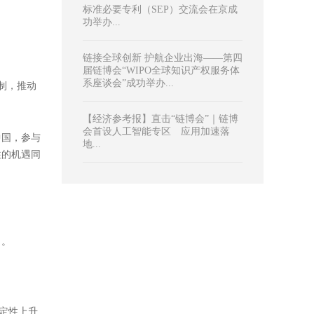
热门文章
击打印文章
第四届链博会圆满成功！中国贸促会
专利商标事务所深度参与其中...
从链博会看智造融合：新质生产力重
塑全球产业链...
【人民日报】从链博会看利用外资固
稳促优...
标准必要专利（SEP）交流会在京成
功举办...
链接全球创新 护航企业出海——第四
届链博会“WIPO全球知识产权服务体