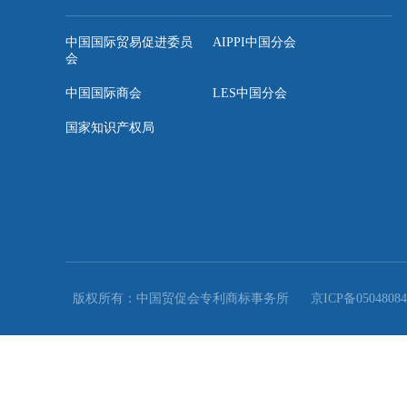
记者获悉，中国贸促会副会长于健龙、李兴乾将于6月17日
来源：中国新闻网

链博攻略 | 第三届链博会推荐酒店...
友情链接
中国国际贸易促进委员
AIPPI中国分会
会
中国国际商会
LES中国分会