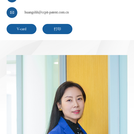
huangshh@ccpit-patent.com.cn

V-card
打印