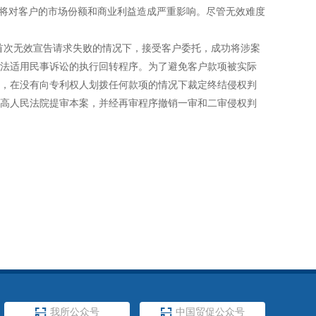
，这将对客户的市场份额和商业利益造成严重影响。尽管无效难度
诉、首次无效宣告请求失败的情况下，接受客户委托，成功将涉案
法适用民事诉讼的执行回转程序。为了避免客户款项被实际
，在没有向专利权人划拨任何款项的情况下裁定终结侵权判
高人民法院提审本案，并经再审程序撤销一审和二审侵权判

我所公众号

中国贸促公众号