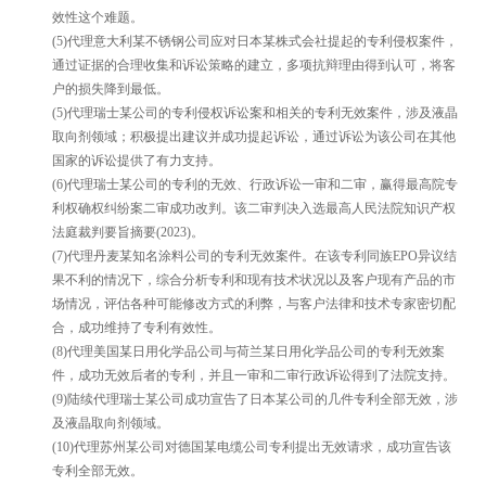
效性这个难题。
(5)代理意大利某不锈钢公司应对日本某株式会社提起的专利侵权案件，
通过证据的合理收集和诉讼策略的建立，多项抗辩理由得到认可，将客
户的损失降到最低。
(5)代理瑞士某公司的专利侵权诉讼案和相关的专利无效案件，涉及液晶
取向剂领域；积极提出建议并成功提起诉讼，通过诉讼为该公司在其他
国家的诉讼提供了有力支持。
(6)代理瑞士某公司的专利的无效、行政诉讼一审和二审，赢得最高院专
利权确权纠纷案二审成功改判。该二审判决入选最高人民法院知识产权
法庭裁判要旨摘要(2023)。
(7)代理丹麦某知名涂料公司的专利无效案件。在该专利同族EPO异议结
果不利的情况下，综合分析专利和现有技术状况以及客户现有产品的市
场情况，评估各种可能修改方式的利弊，与客户法律和技术专家密切配
合，成功维持了专利有效性。
(8)代理美国某日用化学品公司与荷兰某日用化学品公司的专利无效案
件，成功无效后者的专利，并且一审和二审行政诉讼得到了法院支持。
(9)陆续代理瑞士某公司成功宣告了日本某公司的几件专利全部无效，涉
及液晶取向剂领域。
(10)代理苏州某公司对德国某电缆公司专利提出无效请求，成功宣告该
专利全部无效。