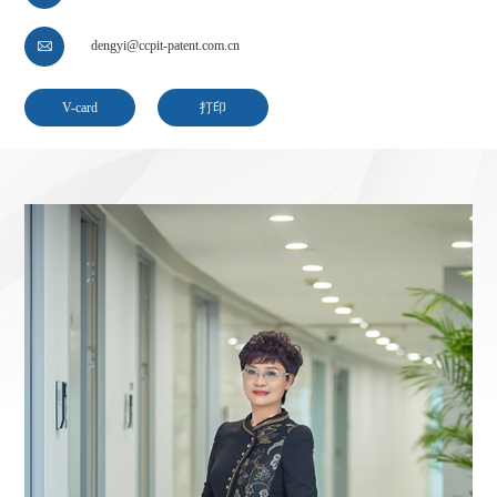
dengyi@ccpit-patent.com.cn

V-card
打印