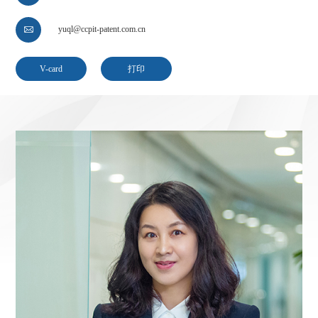
yuql@ccpit-patent.com.cn

V-card
打印