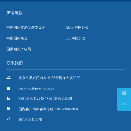
友情链接
中国国际贸易促进委员会
AIPPI中国分会
中国国际商会
LES中国分会
国家知识产权局
联系我们

北京市复兴门内大街158号远洋大厦10层

mail@ccpit-patent.com.cn


+86-10-66412345 / +86-10-68516688


国内客户商标咨询专线：010-6604 6604

86-10-66415678