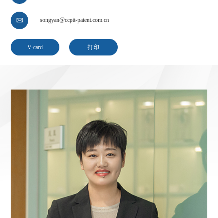
songyan@ccpit-patent.com.cn

V-card
打印