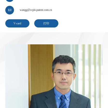
wangg@ccpit-patent.com.cn

V-card
打印