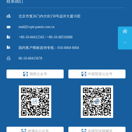
联系我们

北京市复兴门内大街158号远洋大厦10层

mail@ccpit-patent.com.cn


+86-10-66412345 / +86-10-68516688


国内客户商标咨询专线：010-6604 6604

86-10-66415678


我所公众号
中国贸促公众号


链博会公众号
中国贸促视频号