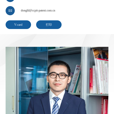
donghl@ccpit-patent.com.cn

V-card
打印