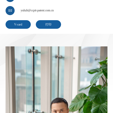
yuhzh@ccpit-patent.com.cn

V-card
打印