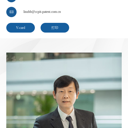
linzhb@ccpit-patent.com.cn

V-card
打印