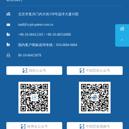

北京市复兴门内大街158号远洋大厦10层

mail@ccpit-patent.com.cn


+86-10-66412345 / +86-10-68516688


国内客户商标咨询专线：010-6604 6604

86-10-66415678


我所公众号
中国贸促公众号


链博会公众号
中国贸促视频号