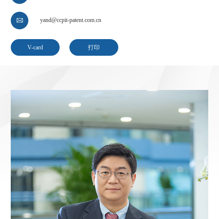
yand@ccpit-patent.com.cn

V-card
打印