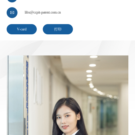
libx@ccpit-patent.com.cn

V-card
打印