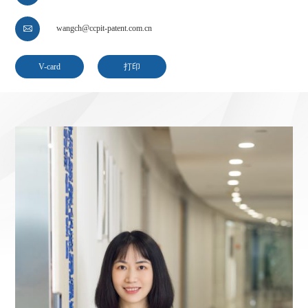
wangch@ccpit-patent.com.cn

V-card
打印