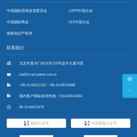
中国国际贸易促进委员会
AIPPI中国分会
中国国际商会
LES中国分会
国家知识产权局
联系我们

北京市复兴门内大街158号远洋大厦10层

mail@ccpit-patent.com.cn


+86-10-66412345 / +86-10-68516688


国内客户商标咨询专线：010-6604 6604

86-10-66415678


我所公众号
中国贸促公众号