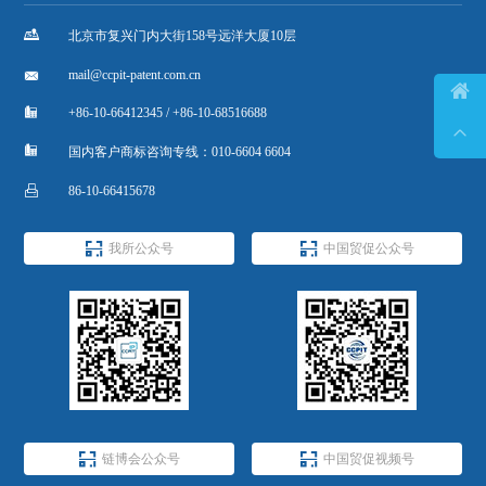

北京市复兴门内大街158号远洋大厦10层

mail@ccpit-patent.com.cn


+86-10-66412345 / +86-10-68516688


国内客户商标咨询专线：010-6604 6604

86-10-66415678


我所公众号
中国贸促公众号


链博会公众号
中国贸促视频号