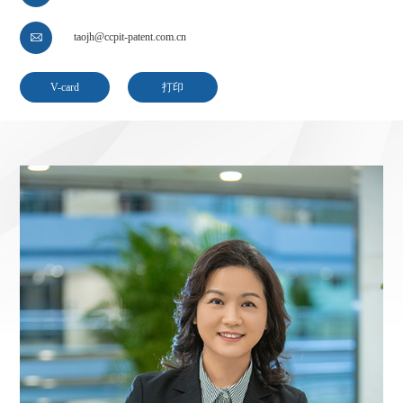
taojh@ccpit-patent.com.cn

V-card
打印