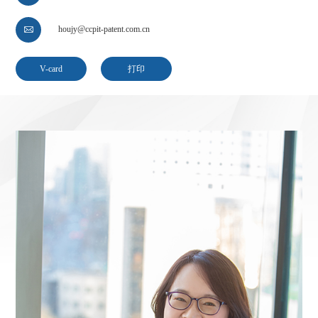
houjy@ccpit-patent.com.cn

V-card
打印