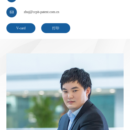
zhuj@ccpit-patent.com.cn

V-card
打印