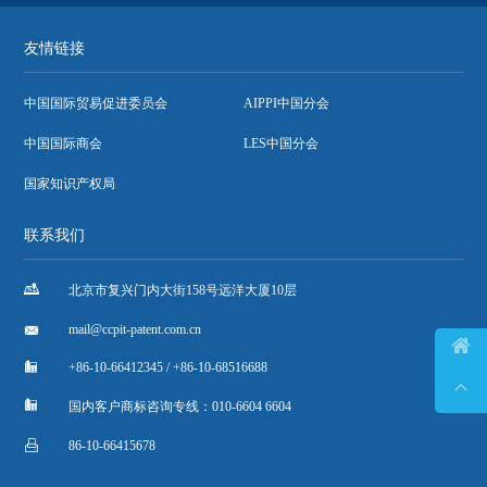
友情链接
中国国际贸易促进委员会
AIPPI中国分会
中国国际商会
LES中国分会
国家知识产权局
联系我们

北京市复兴门内大街158号远洋大厦10层

mail@ccpit-patent.com.cn


+86-10-66412345 / +86-10-68516688


国内客户商标咨询专线：010-6604 6604

86-10-66415678