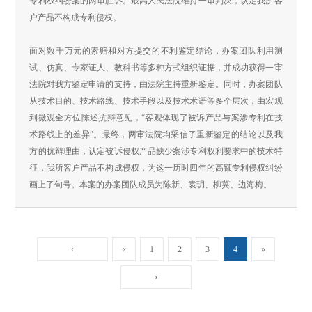
专利权纠纷案的两审胜诉。最高人民法院维持一审判决，认定我所客
户产品不构成专利侵权。
面对数千万元的索赔和对方提交的不利鉴定结论，办案团队利用测
试、仿真、专家证人、教科书等多种方式组织证据，并成功获得一审
法院对我方鉴定申请的支持，由法院主持重新鉴定。同时，办案团队
从技术目的、技术路线、技术手段以及技术术语等多个层次，由宏观
到微观全方位陈述抗辩意见，“客观体现了被诉产品与案涉专利在技
术路线上的差异”。最终，两审法院均采信了重新鉴定的结论以及我
方的抗辩理由，认定被诉侵权产品缺少案涉专利权利要求中的技术特
征，我所客户产品不构成侵权，为这一历时四年的高额专利侵权纠纷
画上了句号。本案的办案团队成员为陈新、袁玥、柳冀、边海梅。
‹
«
1
2
3
4
»
›