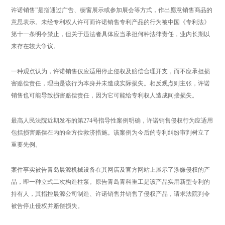
许诺销售”是指通过广告、橱窗展示或参加展会等方式，作出愿意销售商品的
意思表示。未经专利权人许可而许诺销售专利产品的行为被中国《专利法》
第十一条明令禁止，但关于违法者具体应当承担何种法律责任，业内长期以
来存在较大争议。
一种观点认为，许诺销售仅应适用停止侵权及赔偿合理开支，而不应承担损
害赔偿责任，理由是该行为本身并未造成实际损失。相反观点则主张，许诺
销售也可能导致损害赔偿责任，因为它可能给专利权人造成间接损失。
最高人民法院近期发布的第274号指导性案例明确，许诺销售侵权行为应适用
包括损害赔偿在内的全方位救济措施。该案例为今后的专利纠纷审判树立了
重要先例。
案件事实被告青岛晨源机械设备在其网店及官方网站上展示了涉嫌侵权的产
品，即一种立式二次构造柱泵。原告青岛青科重工是该产品实用新型专利的
持有人，其指控晨源公司制造、许诺销售并销售了侵权产品，请求法院判令
被告停止侵权并赔偿损失。