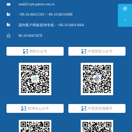

mail@ccpit-patent.com.cn


+86-10-66412345 / +86-10-68516688


国内客户商标咨询专线：+86-10-6604 6604

86-10-66415678


我所公众号
中国贸促公众号


链博会公众号
中国贸促视频号