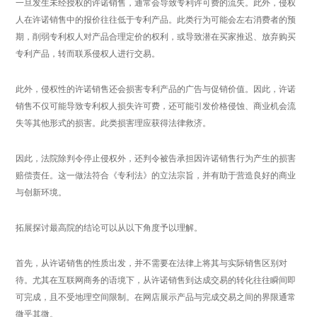
一旦发生未经授权的许诺销售，通常会导致专利许可费的流失。此外，侵权
人在许诺销售中的报价往往低于专利产品。此类行为可能会左右消费者的预
期，削弱专利权人对产品合理定价的权利，或导致潜在买家推迟、放弃购买
专利产品，转而联系侵权人进行交易。
此外，侵权性的许诺销售还会损害专利产品的广告与促销价值。因此，许诺
销售不仅可能导致专利权人损失许可费，还可能引发价格侵蚀、商业机会流
失等其他形式的损害。此类损害理应获得法律救济。
因此，法院除判令停止侵权外，还判令被告承担因许诺销售行为产生的损害
赔偿责任。这一做法符合《专利法》的立法宗旨，并有助于营造良好的商业
与创新环境。
拓展探讨最高院的结论可以从以下角度予以理解。
首先，从许诺销售的性质出发，并不需要在法律上将其与实际销售区别对
待。尤其在互联网商务的语境下，从许诺销售到达成交易的转化往往瞬间即
可完成，且不受地理空间限制。在网店展示产品与完成交易之间的界限通常
微乎其微。