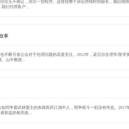
方往往互不相让，用尽一切程序。这使得整个诉讼持续时间较长，难以很
我们代理客户...
故事
也不断引发公众对于伦理问题的高度关注。2012年，诺贝尔生理学/医
山中教授...
如同争霸武林盟主的各路医药江湖中人，明争暗斗一刻没有停息。2017年
权益的相关政...