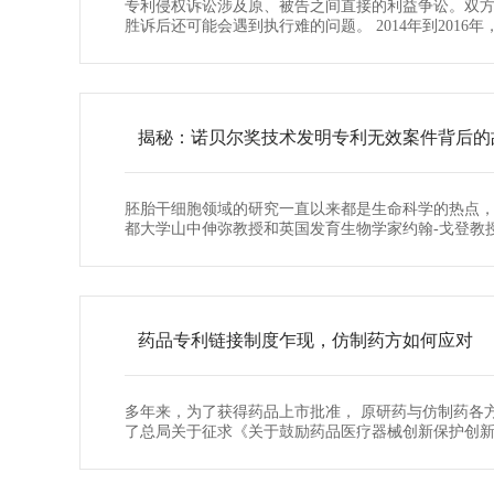
专利侵权诉讼涉及原、被告之间直接的利益争讼。双
胜诉后还可能会遇到执行难的问题。 2014年到2016年，
揭秘：诺贝尔奖技术发明专利无效案件背后的
胚胎干细胞领域的研究一直以来都是生命科学的热点，
都大学山中伸弥教授和英国发育生物学家约翰-戈登教授。
药品专利链接制度乍现，仿制药方如何应对
多年来，为了获得药品上市批准， 原研药与仿制药各方
了总局关于征求《关于鼓励药品医疗器械创新保护创新者