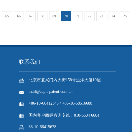
65
66
67
68
69
70
71
72
73
74
75
联系我们

北京市复兴门内大街158号远洋大厦10层
mail@ccpit-patent.com.cn

+86-10-66412345 / +86-10-68516688


国内客户商标咨询专线：010-6604 6604
86-10-66415678
