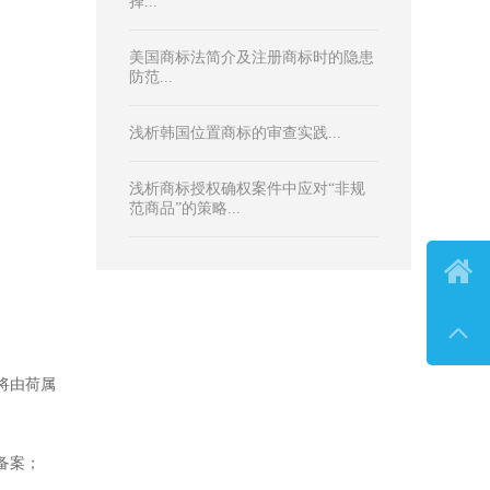
热门文章
击打印文章
保全证据公证实务与商标权公证保护
全解析...
奈尔
“撤三”期限你计算对了吗？...

从行政和司法实践谈商品项目的选
择...

美国商标法简介及注册商标时的隐患
防范...
浅析韩国位置商标的审查实践...