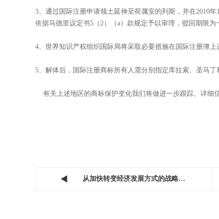
1、所有在原荷属安的列斯注册的商标必须向比荷卢知识产权
2、所有尚未获得注册的原荷属安的列斯申请提交有效申请以
3、解体后的BES 三岛商标新申请必须向比荷卢商标注册当
国际注册：
1、2010年10月10日以前通过国际注册申请领土延伸至
安的列斯自动转化为BES 三岛、库拉索和圣马丁。
2、2010年10月10日以前通过国际注册申请领土延伸至
3、通过国际注册申请领土延伸至荷属安的列斯，并在2010
依据马德里议定书5（2）（a）款规定予以审理，驳回期限
4、世界知识产权组织国际局将采取必要措施在国际注册簿上
5、解体后，国际注册商标所有人需分别指定库拉索、圣马丁和