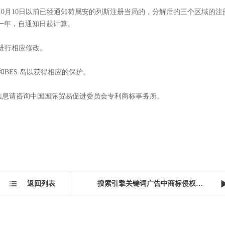
局重新提交有效申请以维持商标注册效力；
维持商标申请有效性；
局提交。
荷属安的列斯已经获得注册的，申请人无需进行任何转换手续，国际注册商标权
荷属安的列斯尚未获得注册的，但目前已经获得注册的，将在以上三个区域分别
年10月10日以前已经通知荷属安的列斯注册当局的，分解后的三个区域的注
为一年，自通知日起计算。
进行相应修改。
BES 岛以获得相应的保护。