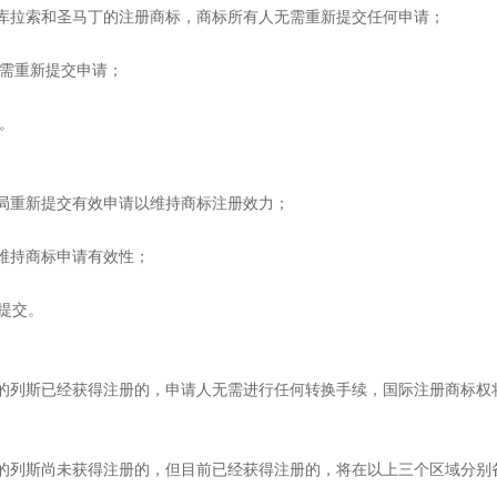


分享到：
点
岛（Curaçao）和圣马丁岛（Saint Maarten）已成为荷兰自治区；博
（Saba）通称BES 岛已为荷兰直接管辖。各相关地区的商标保护方法如下：
库拉索和圣马丁的注册商标，商标所有人无需重新提交任何申请；
无需重新提交申请；
。