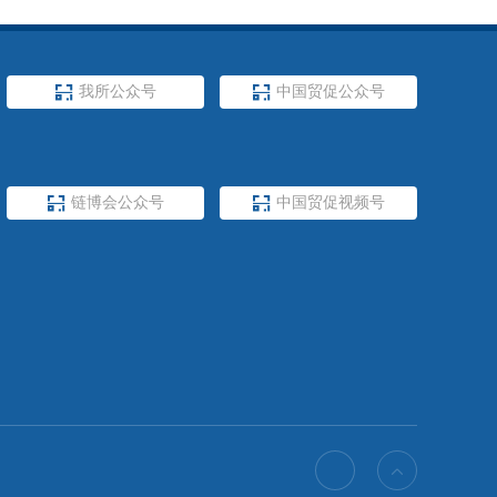


我所公众号

中国贸促公众号