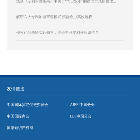
浅谈《专利审查指南》中关于“同日双申”的处理方式的修改...
解密六大专利加速审查模式 赋能企业高效确权...
侵权产品未经实际销售，能否主张专利侵权赔偿？...
友情链接
中国国际贸易促进委员会
AIPPI中国分会
中国国际商会
LES中国分会
国家知识产权局