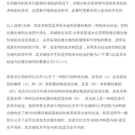
在所解决的技术问题相同/相似的情况下，详细分析在审发明与现有技术的技
术构思的异同，这需要仔细阅读说明书，必要时需要发明人提供技术支持。
以上述例1为例，其技术构思是用亲水改性的聚硅氧烷（简称亲水硅油）控制
抗微生物剂从涂层中浸出，和辅助在涂层-水界面形成水合层帮助将抗微生物
剂保留在涂层表面上，从而实现抗微生物剂的缓慢和可控制的释放，进而实
现更长时间的防污性。即，该发明的技术构思是，采用亲水硅油来控制抗微
生物剂发挥作用，其关键技术手段是控制亲水硅油的量为2-7干重%以及亲水
硅油与抗微生物剂的重量比为1:0.2-1:6。
审查员引用的对比文件1公开了一种防污涂料组合物，其包含（A）反应固化
型硅橡胶（A）,和（B）有机聚硅氧烷混合物，其是（B1）有机聚硅氧烷
（B2）包含式≡SiR3OH表示的结构的有机聚硅氧烷的反应混合物，其技术构
思是采用一种特定的有机聚硅氧烷混合物（B），其实际上是一种稳定形式
的亲水硅油。虽然审查员具体引用的对比文件1中实施例5公开的防污涂料组
合物包含了例1中的聚硅氧烷基粘结剂体系和亲水改性硅油，和其说明书一般
部分公开了还可任选包含抗微生物剂，但是对比文件1的技术构思与例1是完
全不同的，其关键技术手段与例1也是完全不同的。