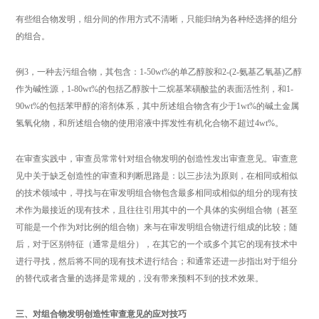
有些组合物发明，组分间的作用方式不清晰，只能归纳为各种经选择的组分
的组合。
例3，一种去污组合物，其包含：1-50wt%的单乙醇胺和2-(2-氨基乙氧基)乙醇
作为碱性源，1-80wt%的包括乙醇胺十二烷基苯磺酸盐的表面活性剂，和1-
90wt%的包括苯甲醇的溶剂体系，其中所述组合物含有少于1wt%的碱土金属
氢氧化物，和所述组合物的使用溶液中挥发性有机化合物不超过4wt%。
在审查实践中，审查员常常针对组合物发明的创造性发出审查意见。审查意
见中关于缺乏创造性的审查和判断思路是：以三步法为原则，在相同或相似
的技术领域中，寻找与在审发明组合物包含最多相同或相似的组分的现有技
术作为最接近的现有技术，且往往引用其中的一个具体的实例组合物（甚至
可能是一个作为对比例的组合物）来与在审发明组合物进行组成的比较；随
后，对于区别特征（通常是组分），在其它的一个或多个其它的现有技术中
进行寻找，然后将不同的现有技术进行结合；和通常还进一步指出对于组分
的替代或者含量的选择是常规的，没有带来预料不到的技术效果。
三、对组合物发明创造性审查意见的应对技巧