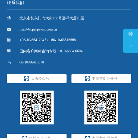
联系我们

北京市复兴门内大街158号远洋大厦10层

mail@ccpit-patent.com.cn


+86-10-66412345 / +86-10-68516688


国内客户商标咨询专线：010-6604 6604

86-10-66415678


我所公众号
中国贸促公众号