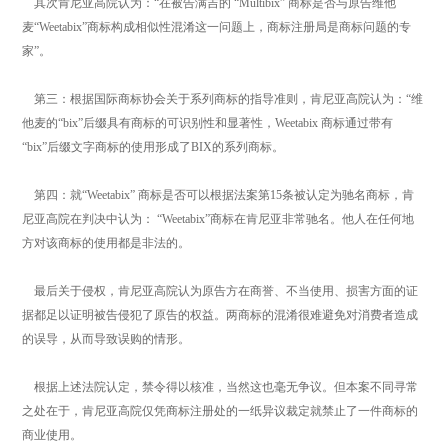
其次肯尼亚高院认为：“在被告满吉的 “Multibix” 商标是否与原告维他
麦“Weetabix”商标构成相似性混淆这一问题上，商标注册局是商标问题的专
家”。
第三：根据国际商标协会关于系列商标的指导准则，肯尼亚高院认为：“维
他麦的“bix”后缀具有商标的可识别性和显著性，Weetabix 商标通过带有
“bix”后缀文字商标的使用形成了BIX的系列商标。
第四：就“Weetabix” 商标是否可以根据法案第15条被认定为驰名商标，肯
尼亚高院在判决中认为： “Weetabix”商标在肯尼亚非常驰名。他人在任何地
方对该商标的使用都是非法的。
最后关于侵权，肯尼亚高院认为原告方在商誉、不当使用、损害方面的证
据都足以证明被告侵犯了原告的权益。两商标的混淆很难避免对消费者造成
的误导，从而导致误购的情形。
根据上述法院认定，禁令得以核准，当然这也毫无争议。但本案不同寻常
之处在于，肯尼亚高院仅凭商标注册处的一纸异议裁定就禁止了一件商标的
商业使用。