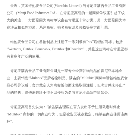
最近，英国维他麦食品公司(Weetabix Limited ) 与肯尼亚满吉食品工业有限
公司（Manji Food Industries Ltd） 在肯尼亚高院的一起商标争议案引起了较
大的关注，一方面是因为商标争议案在肯尼亚非常少见，另一方面是因为本
案涉及相似性混淆、系列商标、驰名商标以及侵权等多方面问题。
维他麦食品公司在谷物制品上注册了一系列带有“bix”后缀的商标，包括
“Weetabix, Oatibix, Bananabix, Fruitibix 和Chocobix”，并且这些商标在肯尼亚都
有着多年广泛的使用。
肯尼亚满吉食品工业有限公司是一家专业经营谷物制品的肯尼亚本地企
业，主要销售“Multibix”品牌谷物制品。满吉的“Multibix”商标申请被维他麦食
品公司异议后，官方裁定认为商标近似而未能取得注册，但满吉并未停止产
品的销售，维他麦最终不得不以侵权为名向肯尼亚高院申请禁令。
肯尼亚高院首先认为：“被告满吉理应在官方发出不予注册裁定时停止
“Multibix” 商标的一切商业行为，但是被告无视该裁定，继续在商业使用该商
标”。