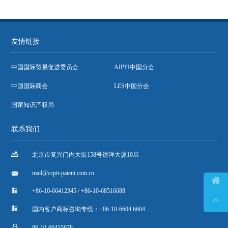
友情链接
中国国际贸易促进委员会
AIPPI中国分会
中国国际商会
LES中国分会
国家知识产权局
联系我们

北京市复兴门内大街158号远洋大厦10层

mail@ccpit-patent.com.cn


+86-10-66412345 / +86-10-68516688


国内客户商标咨询专线：+86-10-6604 6604

86-10-66415678