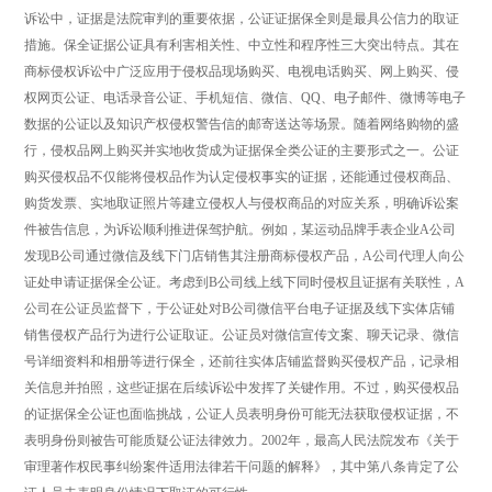
诉讼中，证据是法院审判的重要依据，公证证据保全则是最具公信力的取证
措施。保全证据公证具有利害相关性、中立性和程序性三大突出特点。其在
商标侵权诉讼中广泛应用于侵权品现场购买、电视电话购买、网上购买、侵
权网页公证、电话录音公证、手机短信、微信、QQ、电子邮件、微博等电子
数据的公证以及知识产权侵权警告信的邮寄送达等场景。随着网络购物的盛
行，侵权品网上购买并实地收货成为证据保全类公证的主要形式之一。公证
购买侵权品不仅能将侵权品作为认定侵权事实的证据，还能通过侵权商品、
购货发票、实地取证照片等建立侵权人与侵权商品的对应关系，明确诉讼案
件被告信息，为诉讼顺利推进保驾护航。例如，某运动品牌手表企业A公司
发现B公司通过微信及线下门店销售其注册商标侵权产品，A公司代理人向公
证处申请证据保全公证。考虑到B公司线上线下同时侵权且证据有关联性，A
公司在公证员监督下，于公证处对B公司微信平台电子证据及线下实体店铺
销售侵权产品行为进行公证取证。公证员对微信宣传文案、聊天记录、微信
号详细资料和相册等进行保全，还前往实体店铺监督购买侵权产品，记录相
关信息并拍照，这些证据在后续诉讼中发挥了关键作用。不过，购买侵权品
的证据保全公证也面临挑战，公证人员表明身份可能无法获取侵权证据，不
表明身份则被告可能质疑公证法律效力。2002年，最高人民法院发布《关于
审理著作权民事纠纷案件适用法律若干问题的解释》，其中第八条肯定了公