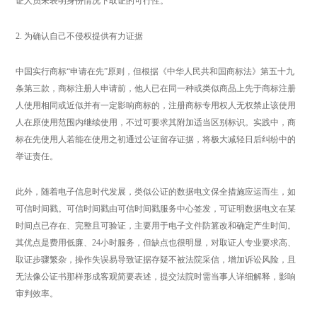
证人员未表明身份情况下取证的可行性。
2. 为确认自己不侵权提供有力证据
中国实行商标“申请在先”原则，但根据《中华人民共和国商标法》第五十九
条第三款，商标注册人申请前，他人已在同一种或类似商品上先于商标注册
人使用相同或近似并有一定影响商标的，注册商标专用权人无权禁止该使用
人在原使用范围内继续使用，不过可要求其附加适当区别标识。实践中，商
标在先使用人若能在使用之初通过公证留存证据，将极大减轻日后纠纷中的
举证责任。
此外，随着电子信息时代发展，类似公证的数据电文保全措施应运而生，如
可信时间戳。可信时间戳由可信时间戳服务中心签发，可证明数据电文在某
时间点已存在、完整且可验证，主要用于电子文件防篡改和确定产生时间。
其优点是费用低廉、24小时服务，但缺点也很明显，对取证人专业要求高、
取证步骤繁杂，操作失误易导致证据存疑不被法院采信，增加诉讼风险，且
无法像公证书那样形成客观简要表述，提交法院时需当事人详细解释，影响
审判效率。