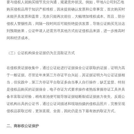
要与侵权人就购买细节充分沟通，规避意外状况。例如，甲地A公司到乙地
购买侵权品用于知识产权维权，因未提前确认发票和公章事宜，首次购买时
未能开具发票和盖章，无奈只能再次前往，大幅增加维权成本。而且，部分
侵权人警惕性高，间隔一段时间后可能拒绝提供发票，导致公证购买无法达
到预期效果，公证申请人还需另寻其他方式佐证侵权品来源，进一步推高时
间和经济成本。
（三）公证机构保全证据仍为主流取证方式
在侵权类证据收集中，通过公证处进行证据保全公证获取的证据，证明力高
于一般证据。尽管近年来第三方存证平台兴起，其证据证明力与公证证据相
当，但实践中，第三方存证平台取证多由当事人自行操作，缺乏监督。特别
是侵权品购买的证据保全，电子存证方式要求操作者熟练掌握存证工具并具
备丰富取证经验，稍有差池便可能导致证据链断裂或证据效力丧失。反观公
证机构出具的公证书，通过公证词描述和现场拍摄的侵权品照片，完整呈现
侵权品获取过程，更加直观、全面，因此仍是当下最有效的取证方式。
二、商标权公证保护