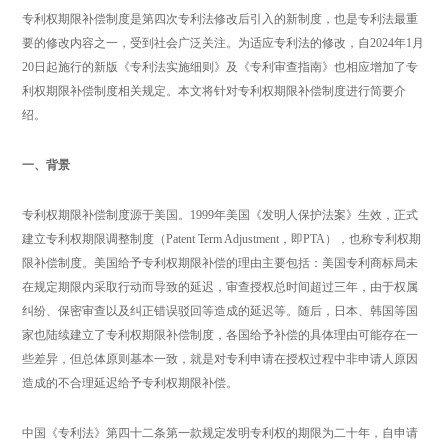
专利权期限补偿制度是第四次专利法修改后引入的新制度，也是专利法最重
要的修改内容之一，受到社会广泛关注。为适应专利法的修改，自2024年1月
20日起施行的新版《专利法实施细则》及《专利审查指南》也相应增加了专
利权期限补偿制度相关规定。本文将针对专利权期限补偿制度进行简要介
绍。
一、背景
专利权期限补偿制度源于美国。1999年美国《发明人保护法案》生效，正式
建立专利权期限调整制度（Patent Term Adjustment，即PTA），也称专利权期
限补偿制度。美国给予专利权期限补偿的理由主要包括：美国专利商标局未
在规定期限内采取行动而导致的延迟，审查授权总时间超过三年，由于权属
纠纷、保密审查以及纠正错误驳回等造成的延迟等。随后，日本、韩国等国
家也陆续建立了专利权期限补偿制度，各国给予补偿的具体理由可能存在一
些差异，但总体原则基本一致，就是对专利申请在授权过程中非申请人原因
造成的不合理延迟给予专利权期限补偿。
中国《专利法》第四十二条第一款规定发明专利权的期限为二十年，自申请