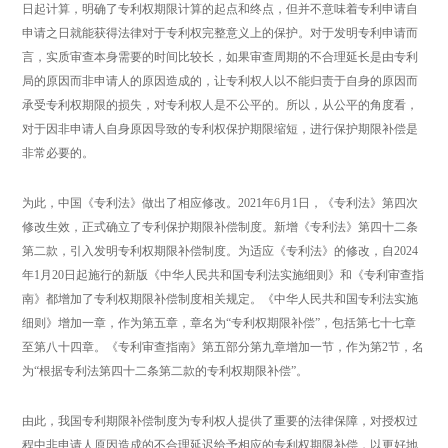
日起计算，明确了专利权期限计算的起点和终点，但并不意味着专利申请自
申请之日就能获得法律对于专利权完整意义上的保护。对于发明专利申请而
言，实质审查本身需要的时间比较长，如果审查周期的不合理延长是由专利
局的原因而非申请人的原因造成的，让专利权人以不能归责于自身的原因而
承受专利权期限的损失，对专利权人是不公平的。所以，从公平的角度看，
对于因非申请人自身原因导致的专利权保护期限缩短，进行保护期限补偿是
非常必要的。
为此，中国《专利法》做出了相应修改。2021年6月1日，《专利法》第四次
修改生效，正式确立了专利保护期限补偿制度。新增《专利法》第四十二条
第二款，引入发明专利权期限补偿制度。为适应《专利法》的修改，自2024
年1月20日起施行的新版《中华人民共和国专利法实施细则》和《专利审查指
南》都增加了专利权期限补偿制度相关规定。《中华人民共和国专利法实施
细则》增加一章，作为第五章，章名为“专利权期限补偿”，包括第七十七章
至第八十四章。《专利审查指南》第五部分第九章增加一节，作为第2节，名
为“根据专利法第四十二条第二款的专利权期限补偿”。
由此，我国专利期限补偿制度为专利权人提供了重要的法律保障，对授权过
程中非申请人原因造成的不合理延迟给予相应的专利权期限补偿，以更好地