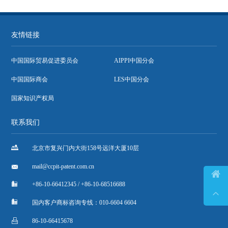
友情链接
中国国际贸易促进委员会
AIPPI中国分会
中国国际商会
LES中国分会
国家知识产权局
联系我们

北京市复兴门内大街158号远洋大厦10层

mail@ccpit-patent.com.cn


+86-10-66412345 / +86-10-68516688


国内客户商标咨询专线：010-6604 6604

86-10-66415678