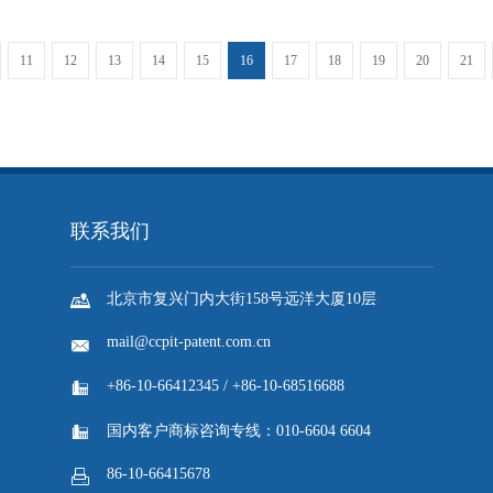
11
12
13
14
15
16
17
18
19
20
21
联系我们

北京市复兴门内大街158号远洋大厦10层
mail@ccpit-patent.com.cn

+86-10-66412345 / +86-10-68516688


国内客户商标咨询专线：010-6604 6604
86-10-66415678
