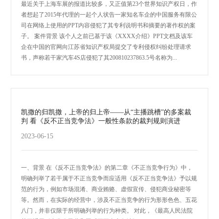
最近关于上海车展的报道比较多，又正值第23个世界知识产权日，作
者想起了2015年代理的一起个人状告一家知名车企的中国服务有限公
司在网络上使用的PPT内容侵犯了其专利说明书和摘要的著作权的案
子。 案件背景 该个人之前已基于该《XXXX介绍》PPT文档及该车
企在中国的官网向江苏省知识产权局提交了专利侵权纠纷处理请求
书，声称若干家汽车4S店侵犯了其200810237863.5号名称为...
凯撒的归凯撒，上帝的归上帝——从“主播跳槽”的多案裁
判 看《反不正当竞争法》一般性条款的裁判规则演进
2023-06-15
一、背景 在《反不正当竞争法》的第二章《不正当竞争行为》中，
明确列举了若干属于不正当竞争而应适用《反不正当竞争法》予以规
范的行为，例如市场混淆、商业贿赂、虚假宣传、侵犯商业秘密等
等。然而，在实际的经营中，涉及不正当竞争的行为形形色色、五花
八门，并非仅限于所明确列举的行为种类。 对此，《最高人民法院