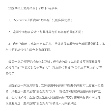
法院做出上述判决基于了以下3点事实：
1、“Specsavers及图商标”商标有广泛的实际使用；
2、这两个商标在设计上与其他同行的商标有明显的不同；
3、店外的顾客，比如出租车司机，从远处只能看到绿色椭圆重叠图案，这
与注册商标仅仅在颜色上有所不同。
最后一点尽管证明起来非常花钱，但有趣的是：以前许多英国商标案件中
经常引用的“坐克拉彭公交车的人”，现在恐怕要被“坐黑色出租车上的人”所
替代了。
法院的这一判决意味着，实际使用中的商标与注册的商标可以存在一定差
异，只要这一差异还在“安全距离”以内， 就仍然可以维持注册商标的有效
性。但无论如何，企业仍应当注意到注册商标与实际使用商标的不同之处，
尽量避免这一差异超出“安全距离”而被他人无效的风险。