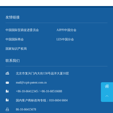
友情链接
中国国际贸易促进委员会
AIPPI中国分会
中国国际商会
LES中国分会
国家知识产权局
联系我们

北京市复兴门内大街158号远洋大厦10层

mail@ccpit-patent.com.cn


+86-10-66412345 / +86-10-68516688


国内客户商标咨询专线：010-6604 6604

86-10-66415678