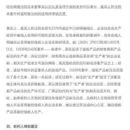
结合两级法院在本案事实认定以及说理方面的差别可以看出，最高人民法院
本案中对该经验法则的适用持谨慎态度。
事实上，最高人民法院在前引2378号裁定中已经明确指出，企业信息在生产
经营中被他人冒用的可能性是较大的。在笔者检索到的案例中，也存在他人
明确自认冒用被控侵权人企业名称的情况。如（2020）沪0115民初11835号
[13]、11839号[14]等案件——前者中，原告起诉了侵权产品的销售商和产品
标注的生产者；诉讼过程中，销售商自认侵权商品系冒用“生产者”的企业名
称；相关生产批准文号源自网络，系其随机找到后印刷在涉案产品之上；经
查，该批号指向的是案外人的其他产品。11839号案中，侵权产品标注信息指
向了多个主体，原告一并起诉；诉讼过程中，标注的“生产者”提交了涉案其
他主体向其出具的致歉函，承认擅自使用了“生产者”的企业信息；且经查侵
权产品标注的生产许可证、厂商识别代码与“生产者”的相关信息不符。因
此，如果权利人方面的证据仅有侵权产品标注信息，且权利人主张按照常理
他人不会冒用被控侵权人的企业名称，难以使法官达成内心心证，确信侵权
产品系被控侵权人生产。
四、权利人维权建议