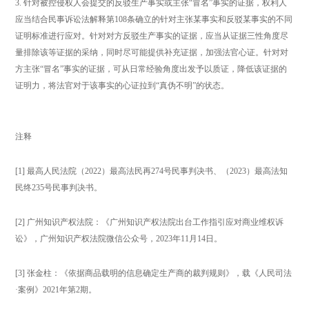
3. 针对被控侵权人会提交的反驳生产事实或主张“冒名”事实的证据，权利人
应当结合民事诉讼法解释第108条确立的针对主张某事实和反驳某事实的不同
证明标准进行应对。针对对方反驳生产事实的证据，应当从证据三性角度尽
量排除该等证据的采纳，同时尽可能提供补充证据，加强法官心证。针对对
方主张“冒名”事实的证据，可从日常经验角度出发予以质证，降低该证据的
证明力，将法官对于该事实的心证拉到“真伪不明”的状态。
注释
[1] 最高人民法院（2022）最高法民再274号民事判决书、（2023）最高法知
民终235号民事判决书。
[2] 广州知识产权法院：《广州知识产权法院出台工作指引应对商业维权诉
讼》，广州知识产权法院微信公众号，2023年11月14日。
[3] 张金柱：《依据商品载明的信息确定生产商的裁判规则》，载《人民司法
·案例》2021年第2期。