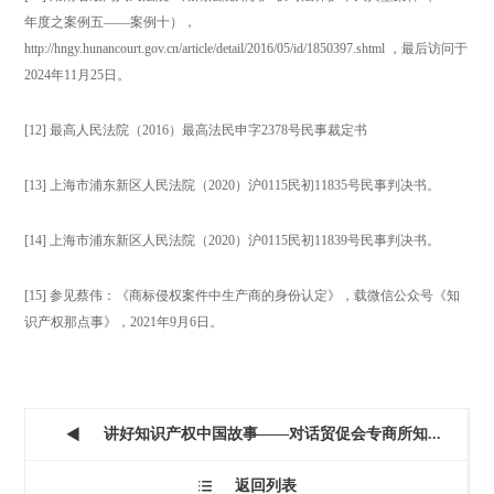
年度之案例五——案例十），
http://hngy.hunancourt.gov.cn/article/detail/2016/05/id/1850397.shtml ，最后访问于
2024年11月25日。
[12] 最高人民法院（2016）最高法民申字2378号民事裁定书
[13] 上海市浦东新区人民法院（2020）沪0115民初11835号民事判决书。
[14] 上海市浦东新区人民法院（2020）沪0115民初11839号民事判决书。
[15] 参见蔡伟：《商标侵权案件中生产商的身份认定》，载微信公众号《知
识产权那点事》，2021年9月6日。
讲好知识产权中国故事——对话贸促会专商所知...

返回列表
