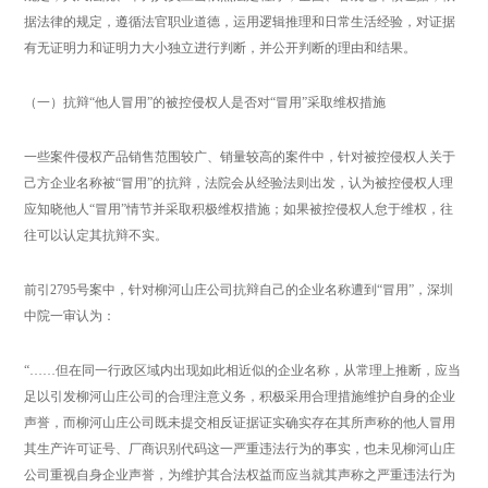
据法律的规定，遵循法官职业道德，运用逻辑推理和日常生活经验，对证据
有无证明力和证明力大小独立进行判断，并公开判断的理由和结果。
（一）抗辩“他人冒用”的被控侵权人是否对“冒用”采取维权措施
一些案件侵权产品销售范围较广、销量较高的案件中，针对被控侵权人关于
己方企业名称被“冒用”的抗辩，法院会从经验法则出发，认为被控侵权人理
应知晓他人“冒用”情节并采取积极维权措施；如果被控侵权人怠于维权，往
往可以认定其抗辩不实。
前引2795号案中，针对柳河山庄公司抗辩自己的企业名称遭到“冒用”，深圳
中院一审认为：
“……但在同一行政区域内出现如此相近似的企业名称，从常理上推断，应当
足以引发柳河山庄公司的合理注意义务，积极采用合理措施维护自身的企业
声誉，而柳河山庄公司既未提交相反证据证实确实存在其所声称的他人冒用
其生产许可证号、厂商识别代码这一严重违法行为的事实，也未见柳河山庄
公司重视自身企业声誉，为维护其合法权益而应当就其声称之严重违法行为