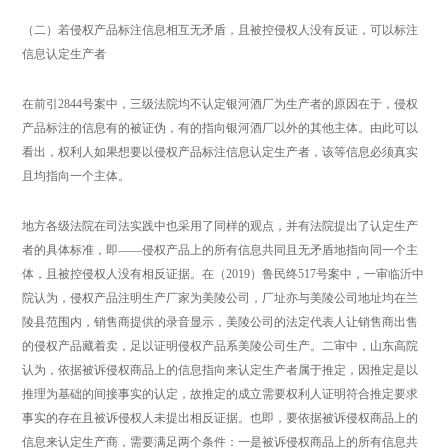
（二）若侵权产品标注信息相互无矛盾，且被控侵权人没有反证，可以标注
信息认定生产者
在前引2844号案中，三级法院均不认定银河酒厂为生产者的原因在于，侵权
产品标注的信息有的被证伪，有的指向银河酒厂以外的其他主体。由此可以
看出，权利人如果想要以侵权产品标注信息认定生产者，该等信息必须真实
且均指向一个主体。
地方各级法院在司法实践中也采用了同样的观点，并有法院提出了认定生产
者的具体标准，即——侵权产品上的所有信息共同且无矛盾地指向同一个主
体，且被控侵权人没有相反证据。在（2019）鲁民终517号案中，一审临沂中
院认为，侵权产品注明生产厂家为美陵公司，厂址亦与美陵公司地址均在兰
陵县范围内，销售商提供的录音显示，美陵公司的法定代表人让销售商出售
的侵权产品藏着卖，足以证明侵权产品系美陵公司生产。二审中，山东高院
认为，依据被诉侵权商品上的信息指向来认定生产者属于推定，因推定是以
推理为基础的间接事实的认定，故推定的成立需要权利人证明符合推定要求
事实的存在且被诉侵权人未提出相反证据。也即，要依据被诉侵权商品上的
信息来认定生产商，需要满足两个条件：一是被诉侵权商品上的所有信息共