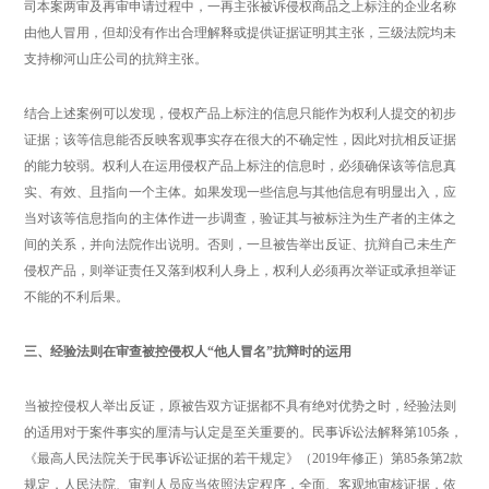
司本案两审及再审申请过程中，一再主张被诉侵权商品之上标注的企业名称
由他人冒用，但却没有作出合理解释或提供证据证明其主张，三级法院均未
支持柳河山庄公司的抗辩主张。
结合上述案例可以发现，侵权产品上标注的信息只能作为权利人提交的初步
证据；该等信息能否反映客观事实存在很大的不确定性，因此对抗相反证据
的能力较弱。权利人在运用侵权产品上标注的信息时，必须确保该等信息真
实、有效、且指向一个主体。如果发现一些信息与其他信息有明显出入，应
当对该等信息指向的主体作进一步调查，验证其与被标注为生产者的主体之
间的关系，并向法院作出说明。否则，一旦被告举出反证、抗辩自己未生产
侵权产品，则举证责任又落到权利人身上，权利人必须再次举证或承担举证
不能的不利后果。
三、经验法则在审查被控侵权人“他人冒名”抗辩时的运用
当被控侵权人举出反证，原被告双方证据都不具有绝对优势之时，经验法则
的适用对于案件事实的厘清与认定是至关重要的。民事诉讼法解释第105条，
《最高人民法院关于民事诉讼证据的若干规定》（2019年修正）第85条第2款
规定，人民法院、审判人员应当依照法定程序，全面、客观地审核证据，依