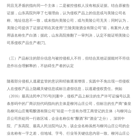
同且无矛盾的指向同一个主体；二是被控侵权人没有相反证据。结合原被告
证据，山东高院列举了七项理由，认为侵权产品上的信息或与美陵公司名
称、地址信息不一致，或未指向美陵公司，或与美陵公司无关；同时认为，
美陵公司提供了证据证明在其使用“兰陵美陵酒业有限公司”前，有案外人使
用该名称生产白酒；据此，山东高院推翻了一审判决，认定不能证明美陵公
司系侵权产品生产者[7]。
（三）产品标注的部分信息与被控侵权人不符，但结合其他证据能对不符信
息作出合理解释的，不妨碍生产者的认定
随着部分侵权人逃避监管的意识和经验逐渐增强，实践中不免出现一些侵权
人在侵权产品上隐藏关键信息或标注虚假信息，以逃避侵权责任。例如
（2016）最高法民申2795号[8]案中，侵权产品上标注的生产许可证编号以及
条形码中的厂商识别代码指向的主体是柳河山庄公司，但标注的生产商“秦皇
岛柳河山庄葡萄酿酒有限公司”却是一个没有办理工商登记的主体（与柳河山
庄公司所处同一行政区域，企业名称仅有“酿酒”和“酒业”之分）。深圳中
院、广东高院、最高人民法院均认为，该企业名称虽然与柳河山庄公司的企
业名称有一字之差，但地域、字号、行业等关键信息内容一致。柳河山庄公