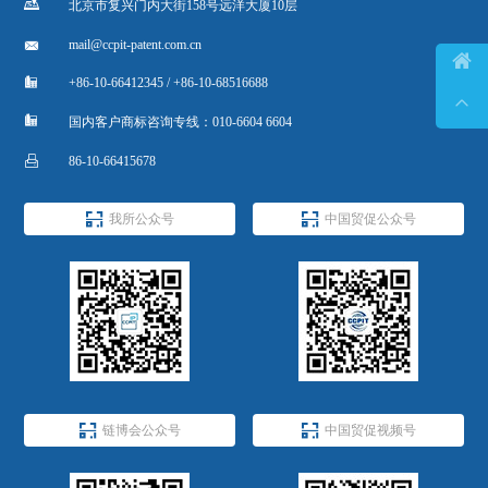

北京市复兴门内大街158号远洋大厦10层

mail@ccpit-patent.com.cn


+86-10-66412345 / +86-10-68516688


国内客户商标咨询专线：010-6604 6604

86-10-66415678


我所公众号
中国贸促公众号


链博会公众号
中国贸促视频号