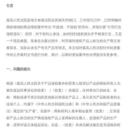
引言
最高人民法院及地方各级法院在其相关判例[1]、工作指引[2]中，已经明确对
商标领域的商业维权案件作出“不提倡、不鼓励”的导向，并指出要“引导打击
侵权源头”。然而，对于权利人来说，如何找到侵权源头并予精准打击，又是
一个现实难题。笔者在办案过程中，时常碰到侵权产品上标注的生产商主张
被冒名、实际从未生产有关产品等情况。本文拟对最高人民法院针对此类案
件的公开裁判文书进行分析、探讨，以期对类似案件的办理提供实务参考。
一、问题的提出
根据《最高人民法院关于产品侵权案件的受害人能否以产品的商标所有人为
被告提起民事诉讼的批复》（《批复》）的规定，任何将自己的姓名、名
称、商标或者可资识别的其他标识体现在产品上，表示其为产品制造者的企
业或个人，均属于《中华人民共和国民法典》和《中华人民共和国产品质量
法》规定的“生产者”。实践中，商标权利人基本都会援用《批复》，主张侵
权产品上标注的生产商或侵权产品上某商标的注册人，是侵权产品的生产
者，进而对该主体提起诉讼。但是，《批复》本身仅解决被告是否适格的程