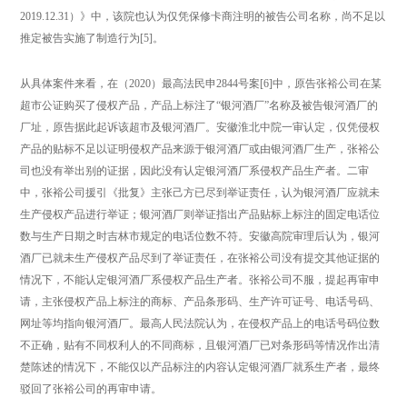
2019.12.31）》中，该院也认为仅凭保修卡商注明的被告公司名称，尚不足以
推定被告实施了制造行为[5]。
从具体案件来看，在（2020）最高法民申2844号案[6]中，原告张裕公司在某
超市公证购买了侵权产品，产品上标注了“银河酒厂”名称及被告银河酒厂的
厂址，原告据此起诉该超市及银河酒厂。安徽淮北中院一审认定，仅凭侵权
产品的贴标不足以证明侵权产品来源于银河酒厂或由银河酒厂生产，张裕公
司也没有举出别的证据，因此没有认定银河酒厂系侵权产品生产者。二审
中，张裕公司援引《批复》主张己方已尽到举证责任，认为银河酒厂应就未
生产侵权产品进行举证；银河酒厂则举证指出产品贴标上标注的固定电话位
数与生产日期之时吉林市规定的电话位数不符。安徽高院审理后认为，银河
酒厂已就未生产侵权产品尽到了举证责任，在张裕公司没有提交其他证据的
情况下，不能认定银河酒厂系侵权产品生产者。张裕公司不服，提起再审申
请，主张侵权产品上标注的商标、产品条形码、生产许可证号、电话号码、
网址等均指向银河酒厂。最高人民法院认为，在侵权产品上的电话号码位数
不正确，贴有不同权利人的不同商标，且银河酒厂已对条形码等情况作出清
楚陈述的情况下，不能仅以产品标注的内容认定银河酒厂就系生产者，最终
驳回了张裕公司的再审申请。