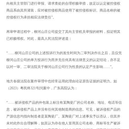
向相关主管部门进行举报、请求查处的合理积极举措，故足以认定被控侵权
商品系由其所灌装，应对被控侵权商品使用了被控侵权标识、商品名称的被
控侵权行为承担相应法律责任”。
再审申请过程中，柳河山庄公司提交了其向主管机关举报的材料，拟证明其
已积极维权。对此，最高人民法院评述道：
“……柳河山庄公司的上述投诉行为的发生时间为二审判决作出之后，且仅凭
柳河山庄公司的单方投诉行为而并无任何具有法律意义的认定结论，亦不足
以对一审、二审法院关于柳河山庄公司行为性质的认定产生影响……”。
地方各级法院在案件审理中也经常运用此理由论证原告证据的证明力。如
（2023）粤民终321号[9]案中，广东高院认为：
“……被诉侵权产品的外包装上标注有某陶瓷厂的公司名称、地址、电话等信
息，被诉侵权产品上并没有任何其他制造商的信息。可见，被诉侵权产品的
产源信息均指向制造者是某陶瓷厂。某陶瓷厂对上述事实予以否认，但其并
未对此作出合理解释，如其认为存在他人冒用其公司名称、商标等生产被诉