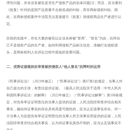
序性问题，并未涉及被告是否生产侵权产品的实体问题[3]；而且，应当看到
《批复》针对的是因产品质量不合格造成的纠纷，而非商标侵权纠纷。因
此，在商标侵权案件中法院无法直接援引《批复》就侵权商品生产者进行认
定。
目前的实践中，存在大量的被告以企业名称被“冒用”、“冒名”为由，抗辩自
己不是侵权产品的生产者。如何利用侵权产品标注信息，准确打击侵权源
头，是商标权利人在诉讼过程中面临的首要问题。
二、优势证据规则在审查被控侵权人“他人冒名”抗辩时的运用
《民事诉讼法》（2023年修正）（“民事诉讼法”）第67第1款规定，当事人对
自己提出的主张，有责任提供证据。《最高人民法院关于适用〈中华人民共
和国民事诉讼法〉的解释》（2022年修正）（“民事诉讼法解释”）第108条规
定，对负有举证证明责任的当事人提供的证据，人民法院经审查并结合相关
事实，确信待证事实的存在具有高度可能性的，应当认定该事实存在。对一
方当事人为反驳负有举证证明责任的当事人所主张事实而提供的证据，人民
法院经审查并结合相关事实，认为待证事实真伪不明的，应当认定该事实不
存在。