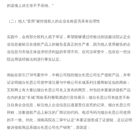
的该项上诉主张不予采纳。”
（二）他人“冒用”被控侵权人的企业名称是否具有合理性
实践中，会有部分权利人疏于举证，希望能够通过经验法则说服法院认定企
业信息被标注在侵权产品上的被告是真正的生产者，因为他人冒用被告的企
业信息与市场主体追求经济利益的常理不符。在司法审查中，也存在一些法
院运用该经验法则进行事实认定。
例如在前引2738号案件中，中粮公司指控烟台长思公司生产侵权产品，并举
证证明烟台长思公司曾申请注册与中粮公司长城系列注册商标近似的商标；
互联网上有大量以烟台长思公司名义发布的网页，对包括本案被诉侵权产品
在内的多款“长城”商标系列葡萄酒进行宣传展示；烟台长思公司有故意不标
注自身企业信息，标注他人企业信息以逃避责任追究的记录。烟台长思公司
辩称，涉案侵权产品上标注的厂商识别代码、电话号码与烟台长思公司使用
的不一致。对此，湖南高院在二审中认定“本案证据形成了证据链，足以证明
被诉侵权商品系烟台长思公司生产销售”，原因是：