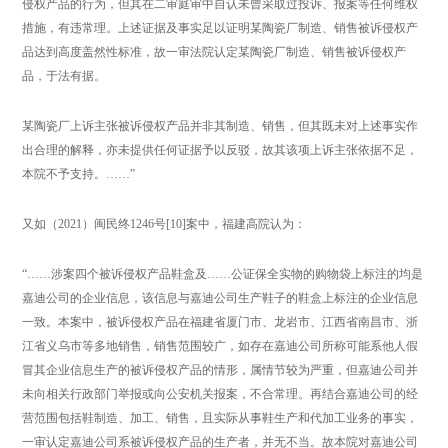
侵权产品的行为，但其在二审庭审中自认未曾采取过投诉、报案等任何维权
措施，有违常理。上述证据及事实足以证明某陶瓷厂制造、销售被诉侵权产
品达到高度盖然性标准，故一审法院认定某陶瓷厂制造、销售被诉侵权产
品，于法有据。
某陶瓷厂上诉主张被诉侵权产品并非其制造、销售，但其既未对上述事实作
出合理的解释，亦未提供任何证据予以反驳，故其该项上诉主张依据不足，
本院不予支持。……”
又如（2021）闽民终1246号[10]案中，福建高院认为：
“……涉案四个被诉侵权产品鞋盒及……公证保全实物的购物袋上标注的均是
嘉迪公司的企业信息，该信息与嘉迪公司生产鞋子的鞋盒上标注的企业信息
一致。本案中，被诉侵权产品在福建省厦门市、龙岩市、江西省南昌市、浙
江省义乌市等多地销售，销售范围较广，如存在嘉迪公司所称可能系他人假
冒其企业信息生产的被诉侵权产品的情形，属情节较为严重，但嘉迪公司并
未向相关行政部门举报或向公安机关报案，不合常理。再结合嘉迪公司的经
营范围包括鞋制造、加工、销售，且实际从事鞋生产和代加工业务的事实，
一审认定嘉迪公司系被诉侵权产品的生产者，并无不当。故本院对嘉迪公司