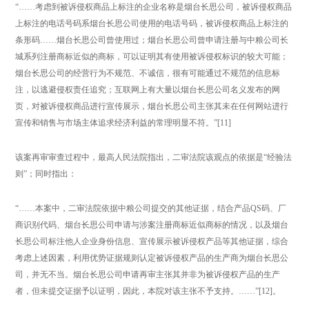
“……考虑到被诉侵权商品上标注的企业名称是烟台长思公司，被诉侵权商品
上标注的电话号码系烟台长思公司使用的电话号码，被诉侵权商品上标注的
条形码……烟台长思公司曾使用过；烟台长思公司曾申请注册与中粮公司长
城系列注册商标近似的商标，可以证明其有使用被诉侵权标识的较大可能；
烟台长思公司的经营行为不规范、不诚信，很有可能通过不规范的信息标
注，以逃避侵权责任追究；互联网上有大量以烟台长思公司名义发布的网
页，对被诉侵权商品进行宣传展示，烟台长思公司主张其未在任何网站进行
宣传和销售与市场主体追求经济利益的常理明显不符。”[11]
该案再审审查过程中，最高人民法院指出，二审法院该观点的依据是“经验法
则”；同时指出：
“……本案中，二审法院依据中粮公司提交的其他证据，结合产品QS码、厂
商识别代码、烟台长思公司申请与涉案注册商标近似商标的情况，以及烟台
长思公司标注他人企业身份信息、宣传展示被诉侵权产品等其他证据，综合
考虑上述因素，利用优势证据规则认定被诉侵权产品的生产商为烟台长思公
司，并无不当。烟台长思公司申请再审主张其并非为被诉侵权产品的生产
者，但未提交证据予以证明，因此，本院对该主张不予支持。……”[12]。