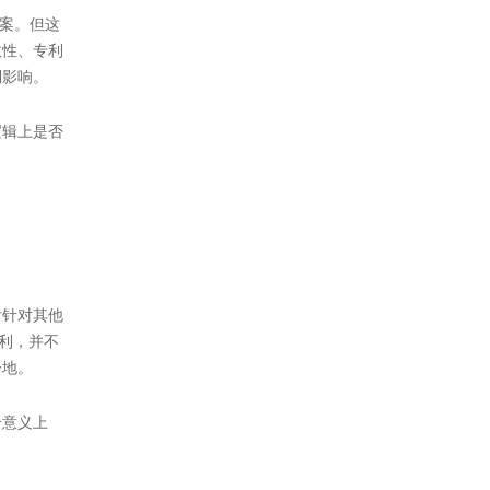
方案。但这
效性、专利
到影响。
逻辑上是否
后针对其他
利，并不
讼地。
个意义上