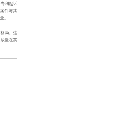
要专利起诉
述案件与其
企业。
可格局。这
，放慢在英