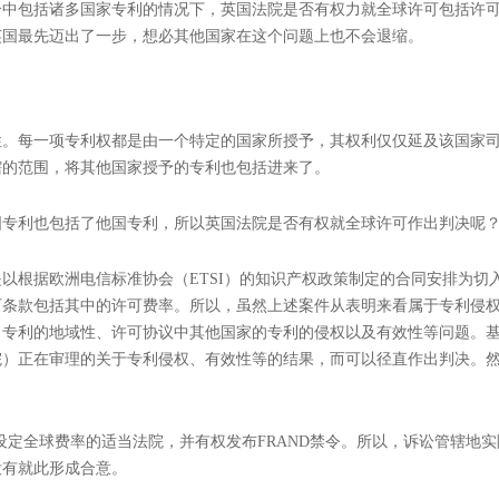
合中包括诸多国家专利的情况下，英国法院是否有权力就全球许可包括许
英国最先迈出了一步，想必其他国家在这个问题上也不会退缩。
性。每一项专利权都是由一个特定的国家所授予，其权利仅仅延及该国家
辖的范围，将其他国家授予的专利也包括进来了。
国专利也包括了他国专利，所以英国法院是否有权就全球许可作出判决呢
以根据欧洲电信标准协会（ETSI）的知识产权政策制定的合同安排为切
可条款包括其中的许可费率。所以，虽然上述案件从表明来看属于专利侵
了专利的地域性、许可协议中其他国家的专利的侵权以及有效性等问题。
院）正在审理的关于专利侵权、有效性等的结果，而可以径直作出判决。
设定全球费率的适当法院，并有权发布FRAND禁令。所以，诉讼管辖地
没有就此形成合意。