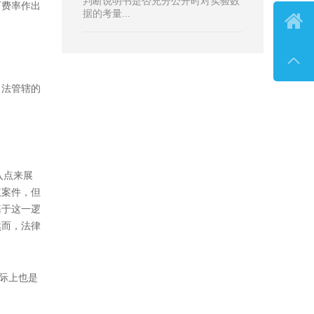
判断说明书是否充分公开时对实验数
可费率作出
据的考量...


司法管辖的
？
入点来展
权案件，但
基于这一逻
然而，法律
实际上也是