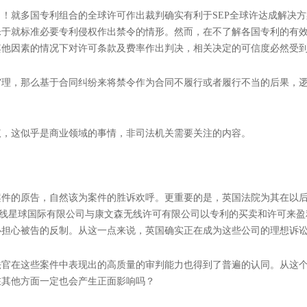
！就多国专利组合的全球许可作出裁判确实有利于SEP全球许达成解决
乐于就标准必要专利侵权作出禁令的情形。然而，在不了解各国专利的有
其他因素的情况下对许可条款及费率作出判决，相关决定的可信度必然受
审理，那么基于合同纠纷来将禁令作为合同不履行或者履行不当的后果，
议，这似乎是商业领域的事情，非司法机关需要关注的内容。
案件的原告，自然该为案件的胜诉欢呼。更重要的是，英国法院为其在以
，无线星球国际有限公司与康文森无线许可有限公司以专利的买卖和许可来盈
必担心被告的反制。从这一点来说，英国确实正在成为这些公司的理想诉
法官在这些案件中表现出的高质量的审判能力也得到了普遍的认同。从这
在其他方面一定也会产生正面影响吗？