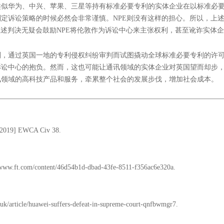
类似华为、中兴、苹果、三星等持有标准必要专利的实体企业在以标准必
定诉讼策略的时候必然会非常谨慎。NPE则没有这样的担心。所以，上
上述判决无疑会鼓励NPE将伦敦作为诉讼中心来主张权利，甚至讹诈实体
则，通过英国一地的专利侵权纠纷审判而试图撬动全球标准必要专利的许
诉讼中心的抱负。然而，这也可能让通讯领域的实体企业对英国望而却步
讯领域的高科技产品和服务，牵累整个社会的发展步伐，增加社会成本。
[2019] EWCA Civ 38.
//www.ft.com/content/46d54b1d-dbad-43fe-8511-f356ac6e320a.
.uk/article/huawei-suffers-defeat-in-supreme-court-qnfbwmgr7.