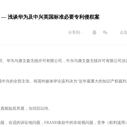
？–– 浅谈华为及中兴英国标准必要专利侵权案


分享到：
点
限公司、华为与康文森无线许可有限公司，中兴与康文森无线许可有限公司涉
或中兴的全部主张。有国外媒体评论该判决为“近年最重大的知识产权裁判
否真能如其所愿，当拭目以待。
题，合适的诉讼地问题，FRAND条款中的非歧视问题，竞争（权利滥用