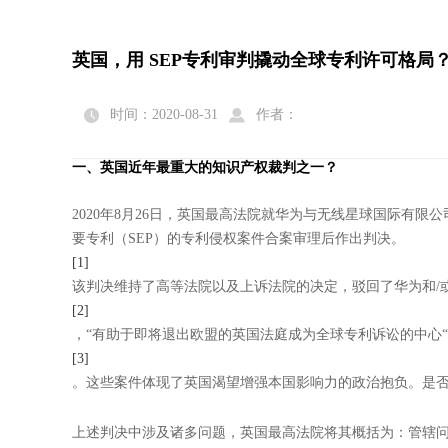
英国，用 SEP专利审判撬动全球专利许可格局


时间：2020-08-31
作者：
一、英国近年最重大的知识产权裁判之一？
2020年8月26日，英国最高法院就华为与无线星球国际有
要专利（SEP）的专利侵权案件合案审理后作出判决。
[1]
该判决维持了高等法院以及上诉法院的决定，驳回了华为和/
[2]
，“有助于即将退出欧盟的英国法庭成为全球专利诉讼的中心“
[3]
。这些案件体现了英国渴望增强本国影响力的政治抱负。是
上述判决中涉及诸多问题，英国最高法院将其概括为：管辖问