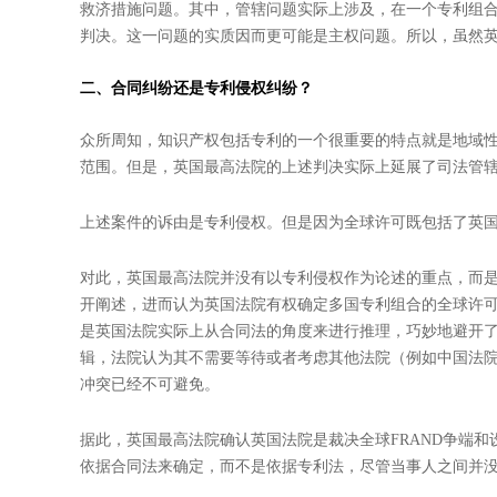
救济措施问题。其中，管辖问题实际上涉及，在一个专利组
判决。这一问题的实质因而更可能是主权问题。所以，虽然
二、合同纠纷还是专利侵权纠纷？
众所周知，知识产权包括专利的一个很重要的特点就是地域
范围。但是，英国最高法院的上述判决实际上延展了司法管
上述案件的诉由是专利侵权。但是因为全球许可既包括了英
对此，英国最高法院并没有以专利侵权作为论述的重点，而是
开阐述，进而认为英国法院有权确定多国专利组合的全球许
是英国法院实际上从合同法的角度来进行推理，巧妙地避开
辑，法院认为其不需要等待或者考虑其他法院（例如中国法
冲突已经不可避免。
据此，英国最高法院确认英国法院是裁决全球FRAND争端和
依据合同法来确定，而不是依据专利法，尽管当事人之间并